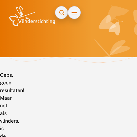
Doorgaan naar inhoud
Oeps,
geen
resultaten!
Maar
net
als
vlinders,
is
de