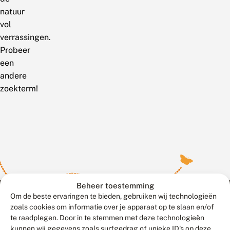
natuur
vol
verrassingen.
Probeer
een
andere
zoekterm!
Beheer toestemming
Om de beste ervaringen te bieden, gebruiken wij technologieën
zoals cookies om informatie over je apparaat op te slaan en/of
te raadplegen. Door in te stemmen met deze technologieën
Meld waarnemingen
© 2026 Vlinderstichting
kunnen wij gegevens zoals surfgedrag of unieke ID's op deze