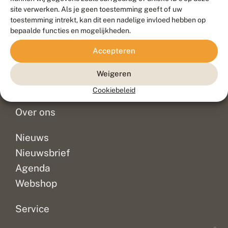
Duurzaam ontwikkeld door
Go2People
, ontworpen door
site verwerken. Als je geen toestemming geeft of uw
Blue Field Agency
toestemming intrekt, kan dit een nadelige invloed hebben op
Privacy
bepaalde functies en mogelijkheden.
Contact
Disclaimer
Accepteren
Sitemap
Veelgestelde vragen
Waarnemingen
Weigeren
Doneer
Cookiebeleid
Over ons
Nieuws
Nieuwsbrief
Agenda
Webshop
Service