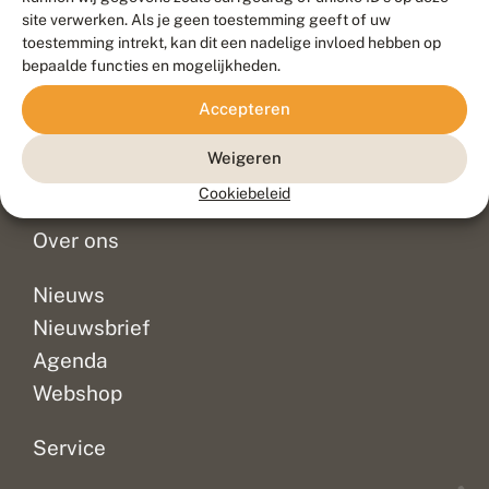
Duurzaam ontwikkeld door
Go2People
, ontworpen door
site verwerken. Als je geen toestemming geeft of uw
Blue Field Agency
toestemming intrekt, kan dit een nadelige invloed hebben op
Privacy
bepaalde functies en mogelijkheden.
Contact
Disclaimer
Accepteren
Sitemap
Veelgestelde vragen
Waarnemingen
Weigeren
Doneer
Cookiebeleid
Over ons
Nieuws
Nieuwsbrief
Agenda
Webshop
Service