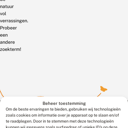
natuur
vol
verrassingen.
Probeer
een
andere
zoekterm!
Beheer toestemming
Om de beste ervaringen te bieden, gebruiken wij technologieën
zoals cookies om informatie over je apparaat op te slaan en/of
te raadplegen. Door in te stemmen met deze technologieën
Meld waarnemingen
© 2026 Vlinderstichting
kunnen wij gegevens zoals surfgedrag of unieke ID's op deze