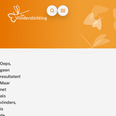
Doorgaan naar inhoud
Oeps,
geen
resultaten!
Maar
net
als
vlinders,
is
de