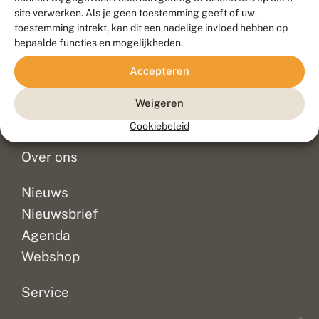
Duurzaam ontwikkeld door
Go2People
, ontworpen door
site verwerken. Als je geen toestemming geeft of uw
Blue Field Agency
toestemming intrekt, kan dit een nadelige invloed hebben op
Privacy
bepaalde functies en mogelijkheden.
Contact
Disclaimer
Accepteren
Sitemap
Veelgestelde vragen
Waarnemingen
Weigeren
Doneer
Cookiebeleid
Over ons
Nieuws
Nieuwsbrief
Agenda
Webshop
Service