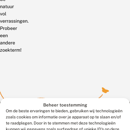
natuur
vol
verrassingen.
Probeer
een
andere
zoekterm!
Beheer toestemming
Om de beste ervaringen te bieden, gebruiken wij technologieën
zoals cookies om informatie over je apparaat op te slaan en/of
te raadplegen. Door in te stemmen met deze technologieën
Meld waarnemingen
© 2026 Vlinderstichting
kunnen wij gegevens zoals surfgedrag of unieke ID's op deze