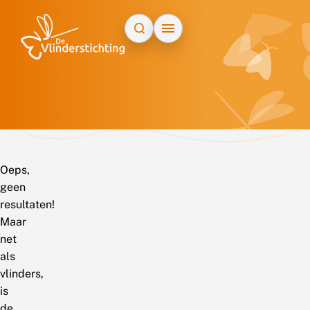
Doorgaan naar inhoud
Oeps,
geen
resultaten!
Maar
net
als
vlinders,
is
de