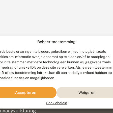
Beheer toestemming
 de beste ervaringen te bieden, gebruiken wij technologieën zoals
okies om informatie over je apparaat op te slaan en/of te raadplegen.
or in te stemmen met deze technologieën kunnen wij gegevens zoals
rfgedrag of unieke ID's op deze site verwerken. Als je geen toestemmi
eft of uw toestemming intrekt, kan dit een nadelige invloed hebben op
paalde functies en mogelijkheden.
ef
olofon
Accepteren
Weigeren
isclaimer
erantwoording
Cookiebeleid
am ontwikkeld door
Go2People
, ontworpen door
Blue Field Agency
|
Pr
rivacyverklaring