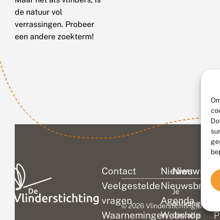
de natuur vol
verrassingen. Probeer
een andere zoekterm!
Om
co
Do
su
ge
be
Contact
Nieuws
Nieuwsbri
C
Veelgestelde
Nieuwsbrief
D
Je
vragen
Agenda
V
ontvangt
© 2026 Vlinderstichting
|
Duurza
Waarnemingen
Webshop
P
dan alle