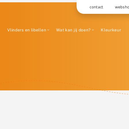
contact
websh
Vlinders en libellen
Wat kan jij doen?
Kleurkeur