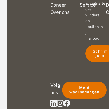
actualiteiten
Doneer
Service
D
over
Over ons
C
vlinders
en
libellen in
je
mailbox!
Schrijf
je in
Volg
Meld
ons
waarnemingen