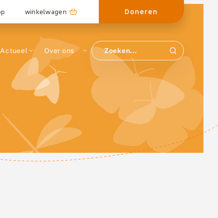
Doneren
op
winkelwagen
Actueel
Over ons