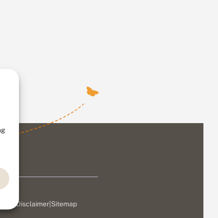
ng
ivacy
|
Disclaimer
|
Sitemap