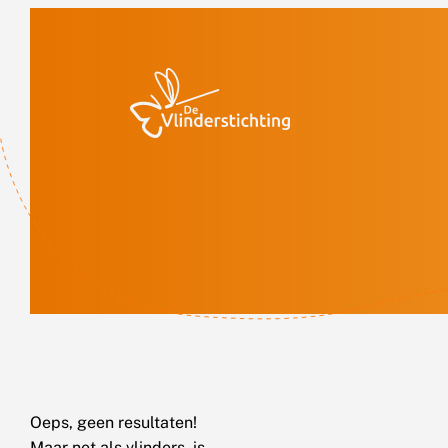
Doorgaan naar inhoud
Oeps, geen resultaten!
Maar net als vlinders, is