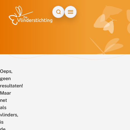
Doorgaan naar inhoud
Oeps,
geen
resultaten!
Maar
net
als
vlinders,
is
de