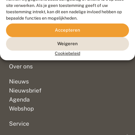
Duurzaam ontwikkeld door
Go2People
, ontworpen door
site verwerken. Als je geen toestemming geeft of uw
Blue Field Agency
toestemming intrekt, kan dit een nadelige invloed hebben op
Privacy
bepaalde functies en mogelijkheden.
Contact
Disclaimer
Accepteren
Sitemap
Veelgestelde vragen
Waarnemingen
Weigeren
Doneer
Cookiebeleid
Over ons
Nieuws
Nieuwsbrief
Agenda
Webshop
Service