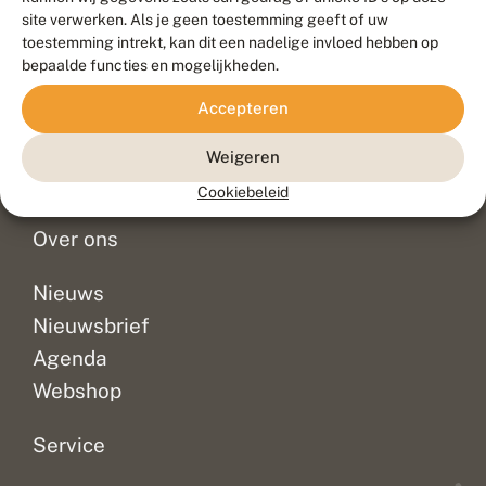
Duurzaam ontwikkeld door
Go2People
, ontworpen door
site verwerken. Als je geen toestemming geeft of uw
Blue Field Agency
toestemming intrekt, kan dit een nadelige invloed hebben op
Privacy
bepaalde functies en mogelijkheden.
Contact
Disclaimer
Accepteren
Sitemap
Veelgestelde vragen
Waarnemingen
Weigeren
Doneer
Cookiebeleid
Over ons
Nieuws
Nieuwsbrief
Agenda
Webshop
Service