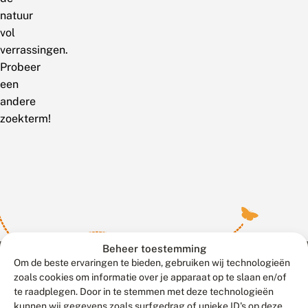
natuur
vol
verrassingen.
Probeer
een
andere
zoekterm!
Beheer toestemming
Om de beste ervaringen te bieden, gebruiken wij technologieën
zoals cookies om informatie over je apparaat op te slaan en/of
te raadplegen. Door in te stemmen met deze technologieën
Meld waarnemingen
© 2026 Vlinderstichting
kunnen wij gegevens zoals surfgedrag of unieke ID's op deze