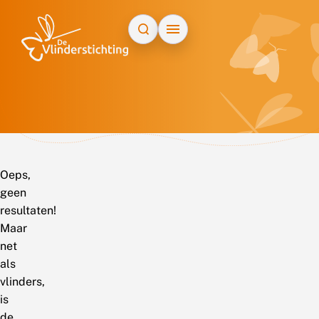
Doorgaan naar inhoud
Oeps,
geen
resultaten!
Maar
net
als
vlinders,
is
de