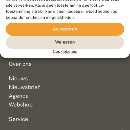
Duurzaam ontwikkeld door
Go2People
, ontworpen door
site verwerken. Als je geen toestemming geeft of uw
Blue Field Agency
toestemming intrekt, kan dit een nadelige invloed hebben op
Privacy
bepaalde functies en mogelijkheden.
Contact
Disclaimer
Accepteren
Sitemap
Veelgestelde vragen
Waarnemingen
Weigeren
Doneer
Cookiebeleid
Over ons
Nieuws
Nieuwsbrief
Agenda
Webshop
Service