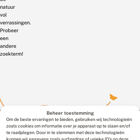
natuur
vol
verrassingen.
Probeer
een
andere
zoekterm!
Beheer toestemming
Om de beste ervaringen te bieden, gebruiken wij technologieën
zoals cookies om informatie over je apparaat op te slaan en/of
te raadplegen. Door in te stemmen met deze technologieën
Meld waarnemingen
© 2026 Vlinderstichting
kunnen wij gegevens zoals surfgedrag of unieke ID's op deze