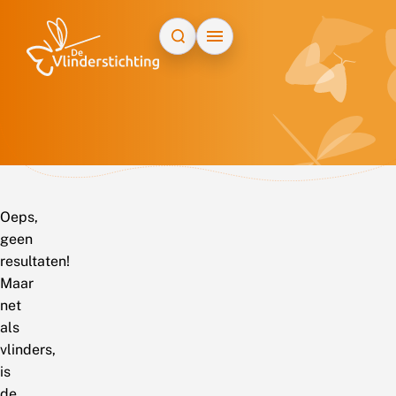
Doorgaan naar inhoud
Oeps,
geen
resultaten!
Maar
net
als
vlinders,
is
de