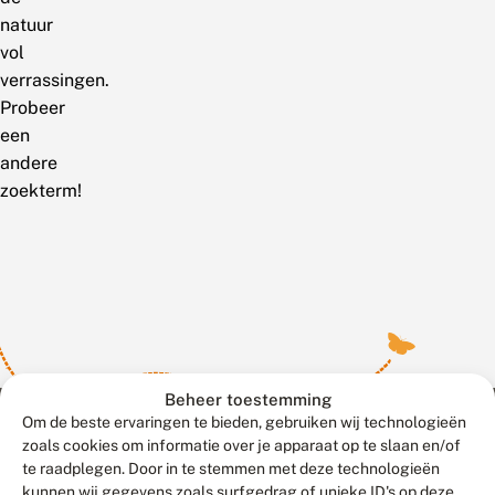
natuur
vol
verrassingen.
Probeer
een
andere
zoekterm!
Beheer toestemming
Om de beste ervaringen te bieden, gebruiken wij technologieën
zoals cookies om informatie over je apparaat op te slaan en/of
te raadplegen. Door in te stemmen met deze technologieën
Meld waarnemingen
© 2026 Vlinderstichting
kunnen wij gegevens zoals surfgedrag of unieke ID's op deze