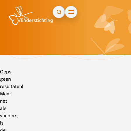
Doorgaan naar inhoud
Oeps,
geen
resultaten!
Maar
net
als
vlinders,
is
de