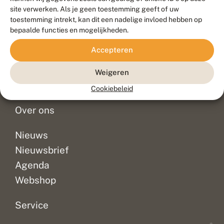
Duurzaam ontwikkeld door
Go2People
, ontworpen door
site verwerken. Als je geen toestemming geeft of uw
Blue Field Agency
toestemming intrekt, kan dit een nadelige invloed hebben op
Privacy
bepaalde functies en mogelijkheden.
Contact
Disclaimer
Accepteren
Sitemap
Veelgestelde vragen
Waarnemingen
Weigeren
Doneer
Cookiebeleid
Over ons
Nieuws
Nieuwsbrief
Agenda
Webshop
Service