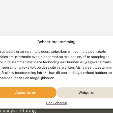
Beheer toestemming
 de beste ervaringen te bieden, gebruiken wij technologieën zoals
okies om informatie over je apparaat op te slaan en/of te raadplegen.
or in te stemmen met deze technologieën kunnen wij gegevens zoals
rfgedrag of unieke ID's op deze site verwerken. Als je geen toestemmi
eft of uw toestemming intrekt, kan dit een nadelige invloed hebben op
paalde functies en mogelijkheden.
ef
olofon
Accepteren
Weigeren
isclaimer
erantwoording
Cookiebeleid
am ontwikkeld door
Go2People
, ontworpen door
Blue Field Agency
|
Pr
rivacyverklaring