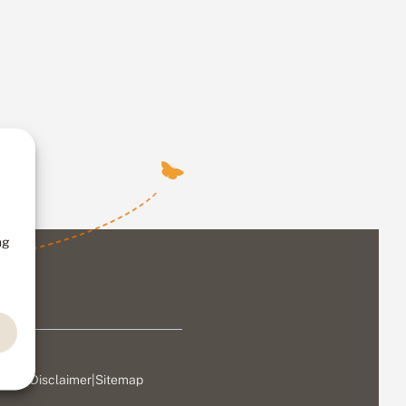
ng
ivacy
|
Disclaimer
|
Sitemap