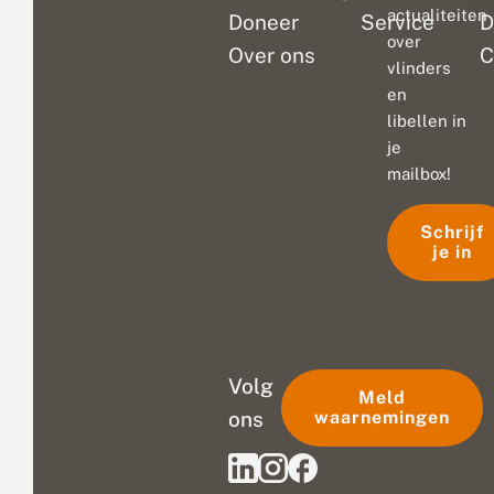
actualiteiten
Doneer
Service
D
over
Over ons
C
vlinders
en
libellen in
je
mailbox!
Schrijf
je in
Volg
Meld
ons
waarnemingen