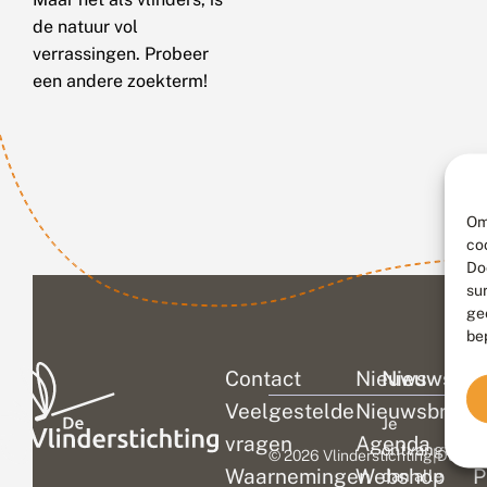
de natuur vol
verrassingen. Probeer
een andere zoekterm!
Om
co
Do
su
ge
be
Contact
Nieuws
Nieuwsbri
C
Veelgestelde
Nieuwsbrief
D
Je
vragen
Agenda
V
ontvangt
© 2026 Vlinderstichting
|
Duurza
Waarnemingen
Webshop
P
dan alle