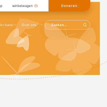
Doneren
op
winkelwagen
Actueel
Over ons