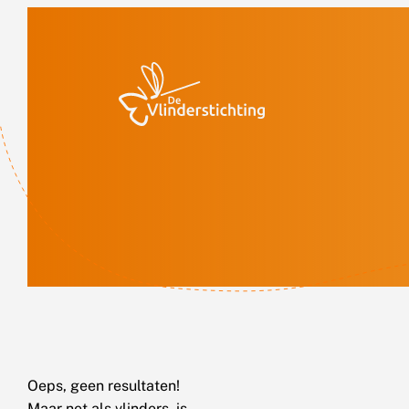
Doorgaan naar inhoud
Oeps, geen resultaten!
Maar net als vlinders, is