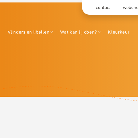
contact
websh
Vlinders en libellen
Wat kan jij doen?
Kleurkeur