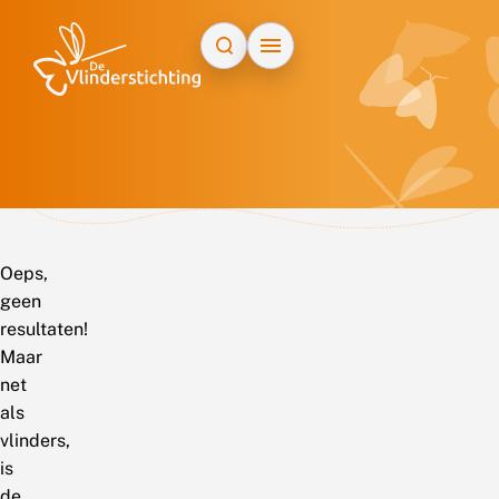
Doorgaan naar inhoud
Oeps,
geen
resultaten!
Maar
net
als
vlinders,
is
de