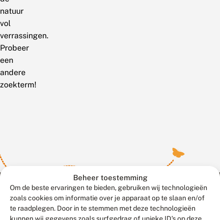
natuur
vol
verrassingen.
Probeer
een
andere
zoekterm!
Beheer toestemming
Om de beste ervaringen te bieden, gebruiken wij technologieën
zoals cookies om informatie over je apparaat op te slaan en/of
te raadplegen. Door in te stemmen met deze technologieën
Meld waarnemingen
© 2026 Vlinderstichting
kunnen wij gegevens zoals surfgedrag of unieke ID's op deze