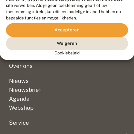
Duurzaam ontwikkeld door
Go2People
, ontworpen door
site verwerken. Als je geen toestemming geeft of uw
Blue Field Agency
toestemming intrekt, kan dit een nadelige invloed hebben op
Privacy
bepaalde functies en mogelijkheden.
Contact
Disclaimer
Accepteren
Sitemap
Veelgestelde vragen
Waarnemingen
Weigeren
Doneer
Cookiebeleid
Over ons
Nieuws
Nieuwsbrief
Agenda
Webshop
Service