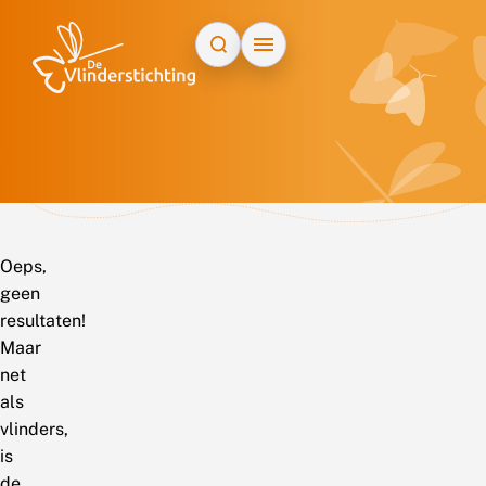
Doorgaan naar inhoud
Oeps,
geen
resultaten!
Maar
net
als
vlinders,
is
de