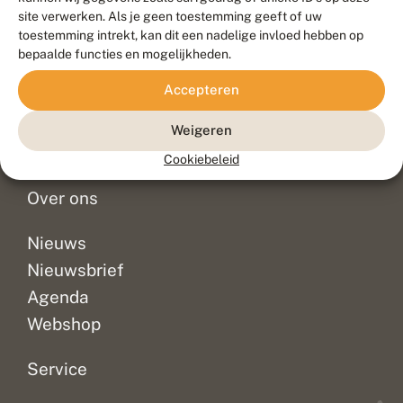
Duurzaam ontwikkeld door
Go2People
, ontworpen door
site verwerken. Als je geen toestemming geeft of uw
Blue Field Agency
toestemming intrekt, kan dit een nadelige invloed hebben op
Privacy
bepaalde functies en mogelijkheden.
Contact
Disclaimer
Accepteren
Sitemap
Veelgestelde vragen
Waarnemingen
Weigeren
Doneer
Cookiebeleid
Over ons
Nieuws
Nieuwsbrief
Agenda
Webshop
Service