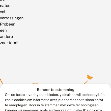
natuur
vol
verrassingen.
Probeer
een
andere
zoekterm!
Beheer toestemming
Om de beste ervaringen te bieden, gebruiken wij technologieën
zoals cookies om informatie over je apparaat op te slaan en/of
te raadplegen. Door in te stemmen met deze technologieën
Meld waarnemingen
© 2026 Vlinderstichting
kunnen wij gegevens zoals surfgedrag of unieke ID's op deze