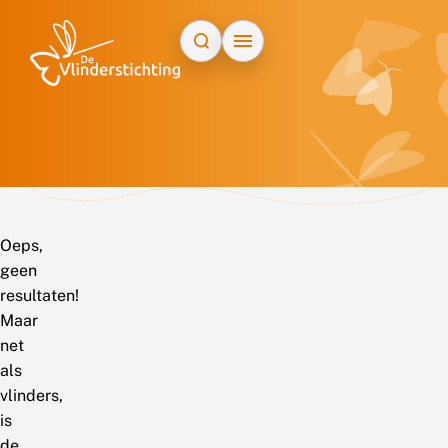
Doorgaan naar inhoud
Oeps,
geen
resultaten!
Maar
net
als
vlinders,
is
de