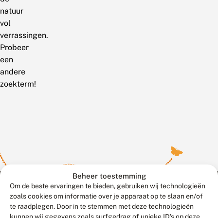
natuur
vol
verrassingen.
Probeer
een
andere
zoekterm!
Beheer toestemming
Om de beste ervaringen te bieden, gebruiken wij technologieën
zoals cookies om informatie over je apparaat op te slaan en/of
te raadplegen. Door in te stemmen met deze technologieën
Meld waarnemingen
© 2026 Vlinderstichting
kunnen wij gegevens zoals surfgedrag of unieke ID's op deze