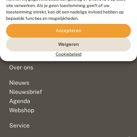
Duurzaam ontwikkeld door
Go2People
, ontworpen door
site verwerken. Als je geen toestemming geeft of uw
Blue Field Agency
toestemming intrekt, kan dit een nadelige invloed hebben op
Privacy
bepaalde functies en mogelijkheden.
Contact
Disclaimer
Accepteren
Sitemap
Veelgestelde vragen
Waarnemingen
Weigeren
Doneer
Cookiebeleid
Over ons
Nieuws
Nieuwsbrief
Agenda
Webshop
Service