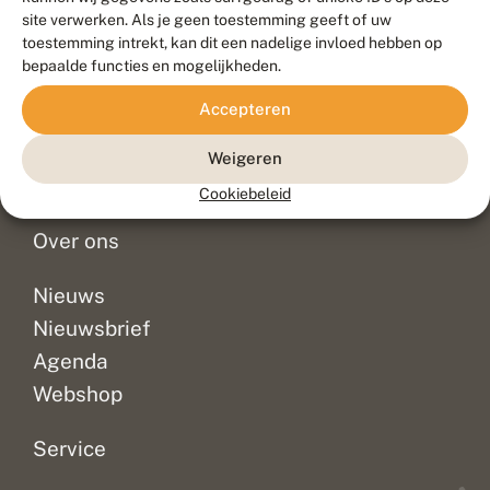
Duurzaam ontwikkeld door
Go2People
, ontworpen door
site verwerken. Als je geen toestemming geeft of uw
Blue Field Agency
toestemming intrekt, kan dit een nadelige invloed hebben op
Privacy
bepaalde functies en mogelijkheden.
Contact
Disclaimer
Accepteren
Sitemap
Veelgestelde vragen
Waarnemingen
Weigeren
Doneer
Cookiebeleid
Over ons
Nieuws
Nieuwsbrief
Agenda
Webshop
Service