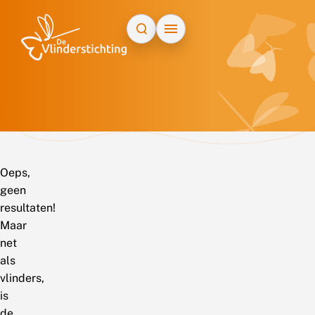
Doorgaan naar inhoud
Oeps,
geen
resultaten!
Maar
net
als
vlinders,
is
de