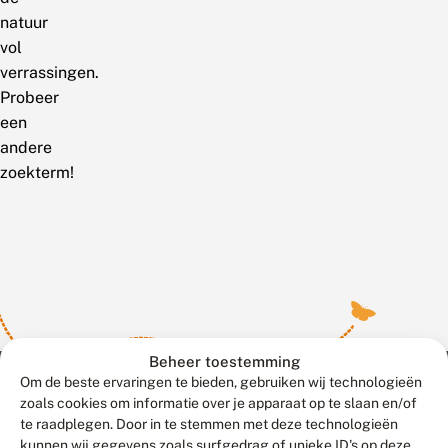
natuur
vol
verrassingen.
Probeer
een
andere
zoekterm!
Beheer toestemming
Om de beste ervaringen te bieden, gebruiken wij technologieën
zoals cookies om informatie over je apparaat op te slaan en/of
te raadplegen. Door in te stemmen met deze technologieën
Meld waarnemingen
© 2026 Vlinderstichting
kunnen wij gegevens zoals surfgedrag of unieke ID's op deze