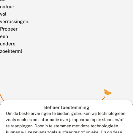
natuur
vol
verrassingen.
Probeer
een
andere
zoekterm!
Beheer toestemming
Om de beste ervaringen te bieden, gebruiken wij technologieën
zoals cookies om informatie over je apparaat op te slaan en/of
te raadplegen. Door in te stemmen met deze technologieën
Meld waarnemingen
© 2026 Vlinderstichting
kunnen wij gegevens zoals surfgedrag of unieke ID's op deze