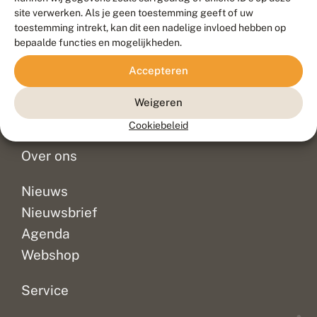
Duurzaam ontwikkeld door
Go2People
, ontworpen door
site verwerken. Als je geen toestemming geeft of uw
Blue Field Agency
toestemming intrekt, kan dit een nadelige invloed hebben op
Privacy
bepaalde functies en mogelijkheden.
Contact
Disclaimer
Accepteren
Sitemap
Veelgestelde vragen
Waarnemingen
Weigeren
Doneer
Cookiebeleid
Over ons
Nieuws
Nieuwsbrief
Agenda
Webshop
Service