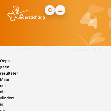
Doorgaan naar inhoud
Oeps,
geen
resultaten!
Maar
net
als
vlinders,
is
de