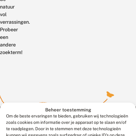
natuur
vol
verrassingen.
Probeer
een
andere
zoekterm!
Beheer toestemming
Om de beste ervaringen te bieden, gebruiken wij technologieën
zoals cookies om informatie over je apparaat op te slaan en/of
te raadplegen. Door in te stemmen met deze technologieën
Meld waarnemingen
© 2026 Vlinderstichting
kunnen wij gegevens zoals surfgedrag of unieke ID's op deze