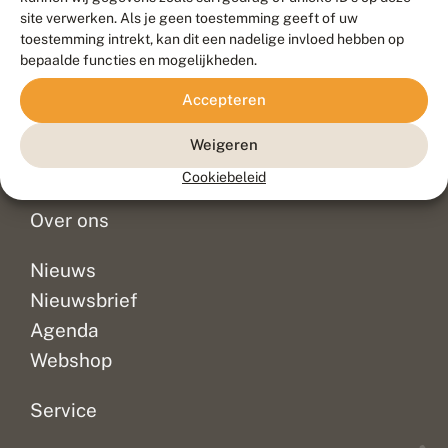
Duurzaam ontwikkeld door
Go2People
, ontworpen door
site verwerken. Als je geen toestemming geeft of uw
Blue Field Agency
toestemming intrekt, kan dit een nadelige invloed hebben op
Privacy
bepaalde functies en mogelijkheden.
Contact
Disclaimer
Accepteren
Sitemap
Veelgestelde vragen
Waarnemingen
Weigeren
Doneer
Cookiebeleid
Over ons
Nieuws
Nieuwsbrief
Agenda
Webshop
Service