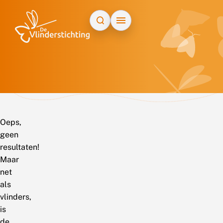
Doorgaan naar inhoud
Oeps,
geen
resultaten!
Maar
net
als
vlinders,
is
de