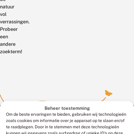
natuur
vol
verrassingen.
Probeer
een
andere
zoekterm!
Beheer toestemming
Om de beste ervaringen te bieden, gebruiken wij technologieën
zoals cookies om informatie over je apparaat op te slaan en/of
te raadplegen. Door in te stemmen met deze technologieën
Meld waarnemingen
© 2026 Vlinderstichting
kunnen wij gegevens zoals surfgedrag of unieke ID's op deze