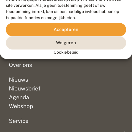
Duurzaam ontwikkeld door
Go2People
, ontworpen door
site verwerken. Als je geen toestemming geeft of uw
Blue Field Agency
toestemming intrekt, kan dit een nadelige invloed hebben op
Privacy
bepaalde functies en mogelijkheden.
Contact
Disclaimer
Accepteren
Sitemap
Veelgestelde vragen
Waarnemingen
Weigeren
Doneer
Cookiebeleid
Over ons
Nieuws
Nieuwsbrief
Agenda
Webshop
Service