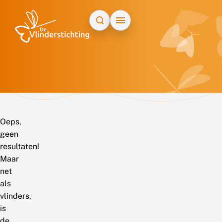
Doorgaan naar inhoud
Oeps,
geen
resultaten!
Maar
net
als
vlinders,
is
de