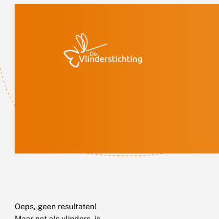
Doorgaan naar inhoud
Oeps, geen resultaten!
Maar net als vlinders, is