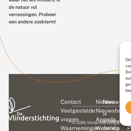
de natuur vol
verrassingen. Probeer
een andere zoekterm!
Om
co
Do
su
ge
be
Contact
Nieuws
Nieuwsbri
C
Veelgestelde
Nieuwsbrief
D
Je
vragen
Agenda
V
ontvangt
© 2026 Vlinderstichting
|
Duurza
Waarnemingen
Webshop
P
dan alle