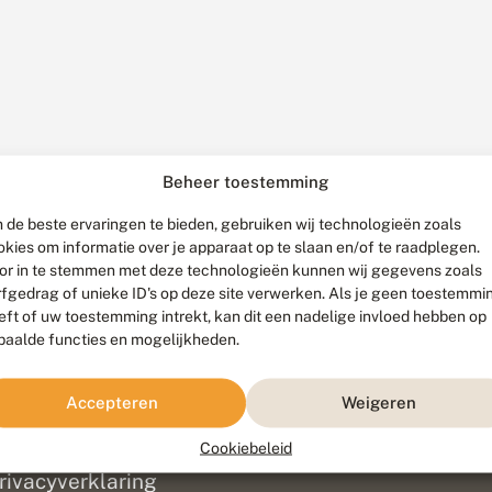
Beheer toestemming
 de beste ervaringen te bieden, gebruiken wij technologieën zoals
okies om informatie over je apparaat op te slaan en/of te raadplegen.
or in te stemmen met deze technologieën kunnen wij gegevens zoals
rfgedrag of unieke ID's op deze site verwerken. Als je geen toestemmi
eft of uw toestemming intrekt, kan dit een nadelige invloed hebben op
paalde functies en mogelijkheden.
ef
olofon
Accepteren
Weigeren
isclaimer
erantwoording
Cookiebeleid
am ontwikkeld door
Go2People
, ontworpen door
Blue Field Agency
|
Pr
rivacyverklaring