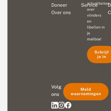
actualiteiten
Doneer
Service
D
over
Over ons
C
vlinders
en
libellen in
je
mailbox!
Schrijf
je in
Volg
Meld
ons
waarnemingen