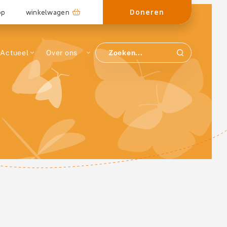
Doneren
op
winkelwagen
Actueel
Over ons