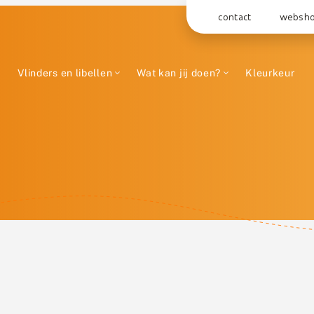
contact
websh
Vlinders en libellen
Wat kan jij doen?
Kleurkeur