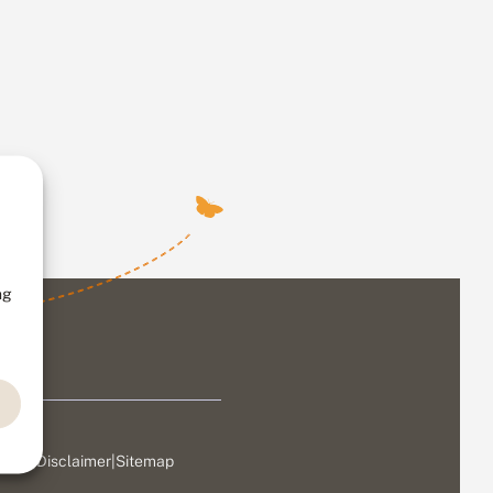
ng
ivacy
|
Disclaimer
|
Sitemap