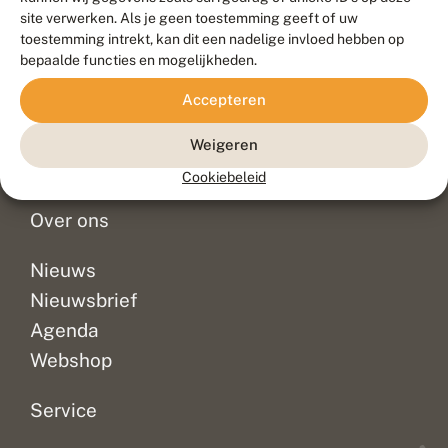
Duurzaam ontwikkeld door
Go2People
, ontworpen door
site verwerken. Als je geen toestemming geeft of uw
Blue Field Agency
toestemming intrekt, kan dit een nadelige invloed hebben op
Privacy
bepaalde functies en mogelijkheden.
Contact
Disclaimer
Accepteren
Sitemap
Veelgestelde vragen
Waarnemingen
Weigeren
Doneer
Cookiebeleid
Over ons
Nieuws
Nieuwsbrief
Agenda
Webshop
Service