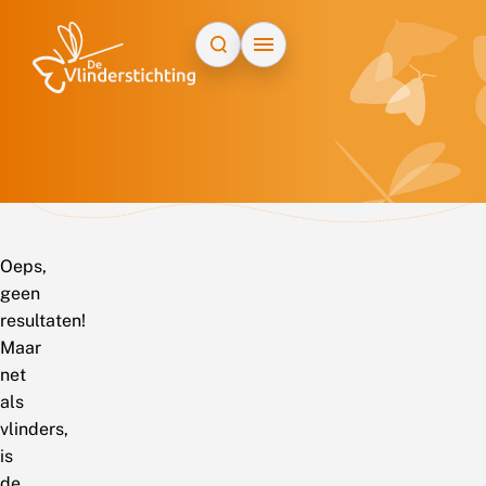
Doorgaan naar inhoud
Oeps,
geen
resultaten!
Maar
net
als
vlinders,
is
de