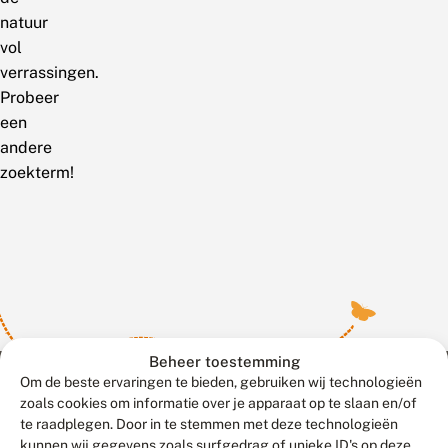
natuur
vol
verrassingen.
Probeer
een
andere
zoekterm!
Beheer toestemming
Om de beste ervaringen te bieden, gebruiken wij technologieën
zoals cookies om informatie over je apparaat op te slaan en/of
te raadplegen. Door in te stemmen met deze technologieën
Meld waarnemingen
© 2026 Vlinderstichting
kunnen wij gegevens zoals surfgedrag of unieke ID's op deze