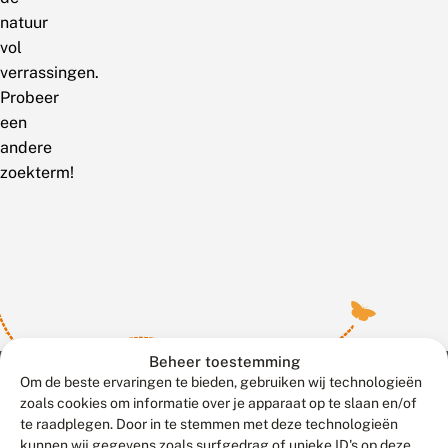
natuur
vol
verrassingen.
Probeer
een
andere
zoekterm!
Beheer toestemming
Om de beste ervaringen te bieden, gebruiken wij technologieën
zoals cookies om informatie over je apparaat op te slaan en/of
te raadplegen. Door in te stemmen met deze technologieën
Meld waarnemingen
© 2026 Vlinderstichting
kunnen wij gegevens zoals surfgedrag of unieke ID's op deze