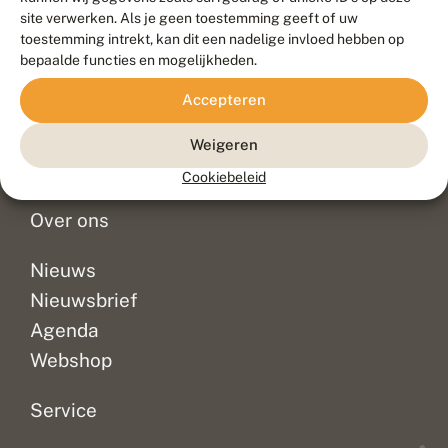
Duurzaam ontwikkeld door
Go2People
, ontworpen door
site verwerken. Als je geen toestemming geeft of uw
Blue Field Agency
toestemming intrekt, kan dit een nadelige invloed hebben op
Privacy
bepaalde functies en mogelijkheden.
Contact
Disclaimer
Accepteren
Sitemap
Veelgestelde vragen
Waarnemingen
Weigeren
Doneer
Cookiebeleid
Over ons
Nieuws
Nieuwsbrief
Agenda
Webshop
Service