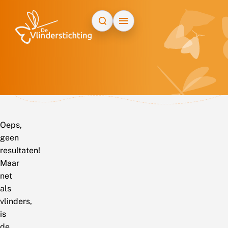
Doorgaan naar inhoud
Oeps,
geen
resultaten!
Maar
net
als
vlinders,
is
de