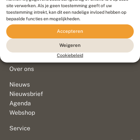
Duurzaam ontwikkeld door
Go2People
, ontworpen door
site verwerken. Als je geen toestemming geeft of uw
Blue Field Agency
toestemming intrekt, kan dit een nadelige invloed hebben op
Privacy
bepaalde functies en mogelijkheden.
Contact
Disclaimer
Accepteren
Sitemap
Veelgestelde vragen
Waarnemingen
Weigeren
Doneer
Cookiebeleid
Over ons
Nieuws
Nieuwsbrief
Agenda
Webshop
Service