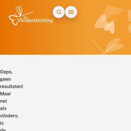
Doorgaan naar inhoud
Oeps,
geen
resultaten!
Maar
net
als
vlinders,
is
de