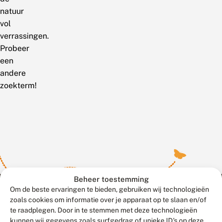
natuur
vol
verrassingen.
Probeer
een
andere
zoekterm!
Beheer toestemming
Om de beste ervaringen te bieden, gebruiken wij technologieën
zoals cookies om informatie over je apparaat op te slaan en/of
te raadplegen. Door in te stemmen met deze technologieën
Meld waarnemingen
© 2026 Vlinderstichting
kunnen wij gegevens zoals surfgedrag of unieke ID's op deze