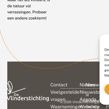
de natuur vol
verrassingen. Probeer
een andere zoekterm!
Om
co
Do
su
ge
be
Contact
Nieuws
Nieuwsbri
C
Veelgestelde
Nieuwsbrief
D
Je
vragen
Agenda
V
ontvangt
© 2026 Vlinderstichting
|
Duurza
Waarnemingen
Webshop
P
dan alle