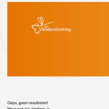
Doorgaan naar inhoud
Oeps, geen resultaten!
Maar net als vlinders, is