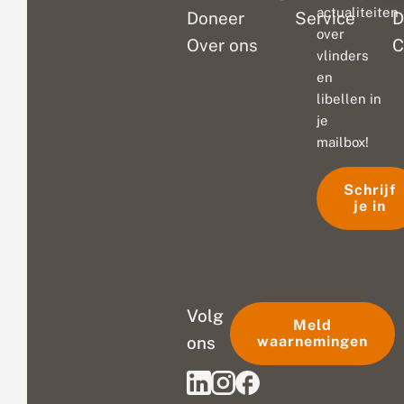
actualiteiten
Doneer
Service
D
over
Over ons
C
vlinders
en
libellen in
je
mailbox!
Schrijf
je in
Volg
Meld
ons
waarnemingen