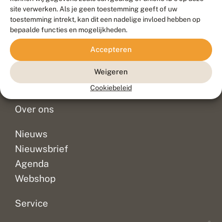
Duurzaam ontwikkeld door
Go2People
, ontworpen door
site verwerken. Als je geen toestemming geeft of uw
Blue Field Agency
toestemming intrekt, kan dit een nadelige invloed hebben op
Privacy
bepaalde functies en mogelijkheden.
Contact
Disclaimer
Accepteren
Sitemap
Veelgestelde vragen
Waarnemingen
Weigeren
Doneer
Cookiebeleid
Over ons
Nieuws
Nieuwsbrief
Agenda
Webshop
Service