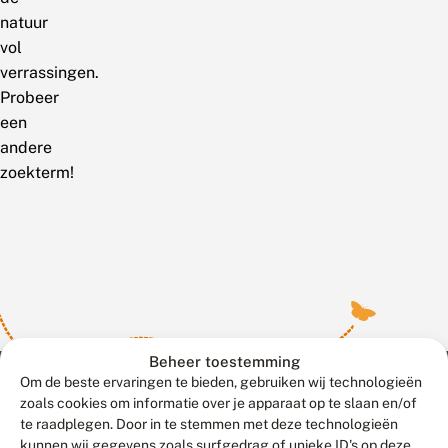
natuur
vol
verrassingen.
Probeer
een
andere
zoekterm!
Beheer toestemming
Om de beste ervaringen te bieden, gebruiken wij technologieën
zoals cookies om informatie over je apparaat op te slaan en/of
te raadplegen. Door in te stemmen met deze technologieën
Meld waarnemingen
© 2026 Vlinderstichting
kunnen wij gegevens zoals surfgedrag of unieke ID's op deze