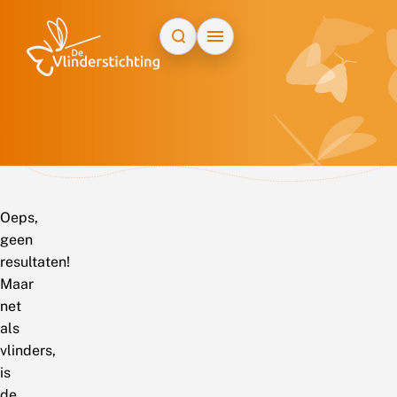
Doorgaan naar inhoud
Oeps,
geen
resultaten!
Maar
net
als
vlinders,
is
de