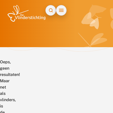
Doorgaan naar inhoud
Oeps,
geen
resultaten!
Maar
net
als
vlinders,
is
de