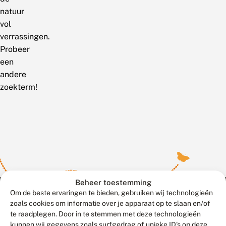
natuur
vol
verrassingen.
Probeer
een
andere
zoekterm!
Beheer toestemming
Om de beste ervaringen te bieden, gebruiken wij technologieën
zoals cookies om informatie over je apparaat op te slaan en/of
te raadplegen. Door in te stemmen met deze technologieën
Meld waarnemingen
© 2026 Vlinderstichting
kunnen wij gegevens zoals surfgedrag of unieke ID's op deze