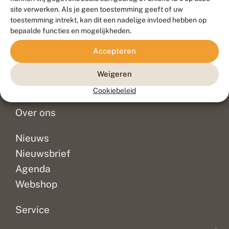
Duurzaam ontwikkeld door
Go2People
, ontworpen door
site verwerken. Als je geen toestemming geeft of uw
Blue Field Agency
toestemming intrekt, kan dit een nadelige invloed hebben op
Privacy
bepaalde functies en mogelijkheden.
Contact
Disclaimer
Accepteren
Sitemap
Veelgestelde vragen
Waarnemingen
Weigeren
Doneer
Cookiebeleid
Over ons
Nieuws
Nieuwsbrief
Agenda
Webshop
Service