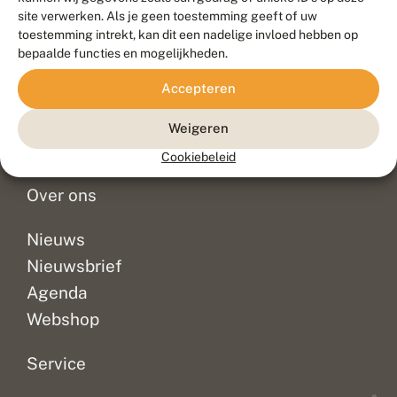
Duurzaam ontwikkeld door
Go2People
, ontworpen door
site verwerken. Als je geen toestemming geeft of uw
Blue Field Agency
toestemming intrekt, kan dit een nadelige invloed hebben op
Privacy
bepaalde functies en mogelijkheden.
Contact
Disclaimer
Accepteren
Sitemap
Veelgestelde vragen
Waarnemingen
Weigeren
Doneer
Cookiebeleid
Over ons
Nieuws
Nieuwsbrief
Agenda
Webshop
Service