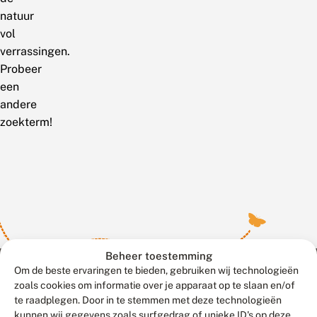
natuur
vol
verrassingen.
Probeer
een
andere
zoekterm!
Beheer toestemming
Om de beste ervaringen te bieden, gebruiken wij technologieën
zoals cookies om informatie over je apparaat op te slaan en/of
te raadplegen. Door in te stemmen met deze technologieën
Meld waarnemingen
© 2026 Vlinderstichting
kunnen wij gegevens zoals surfgedrag of unieke ID's op deze