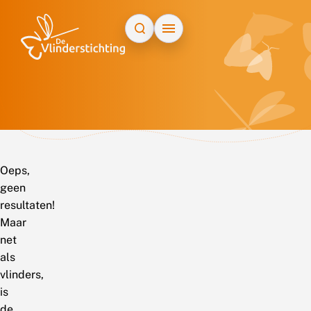
Doorgaan naar inhoud
Oeps,
geen
resultaten!
Maar
net
als
vlinders,
is
de