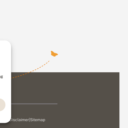
ng
ivacy
|
Disclaimer
|
Sitemap