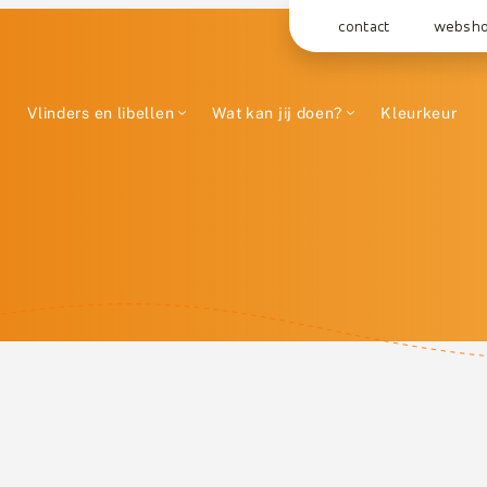
contact
websh
Vlinders en libellen
Wat kan jij doen?
Kleurkeur