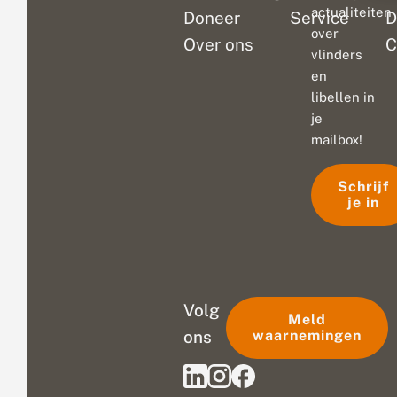
actualiteiten
Doneer
Service
D
over
Over ons
C
vlinders
en
libellen in
je
mailbox!
Schrijf
je in
Volg
Meld
ons
waarnemingen