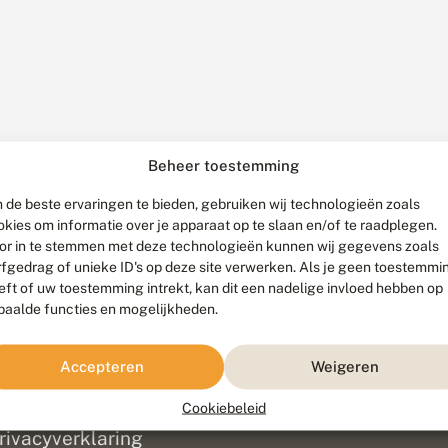
Beheer toestemming
 de beste ervaringen te bieden, gebruiken wij technologieën zoals
okies om informatie over je apparaat op te slaan en/of te raadplegen.
or in te stemmen met deze technologieën kunnen wij gegevens zoals
rfgedrag of unieke ID's op deze site verwerken. Als je geen toestemmi
eft of uw toestemming intrekt, kan dit een nadelige invloed hebben op
paalde functies en mogelijkheden.
ef
olofon
Accepteren
Weigeren
isclaimer
erantwoording
Cookiebeleid
am ontwikkeld door
Go2People
, ontworpen door
Blue Field Agency
|
Pr
rivacyverklaring