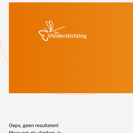
Doorgaan naar inhoud
Oeps, geen resultaten!
Maar net als vlinders, is