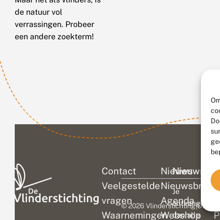
de natuur vol
verrassingen. Probeer
een andere zoekterm!
Om
co
Do
su
ge
be
Contact
Nieuws
Nieuwsbri
C
Veelgestelde
Nieuwsbrief
D
Je
vragen
Agenda
V
ontvangt
© 2026 Vlinderstichting
|
Duurza
Waarnemingen
Webshop
P
dan alle