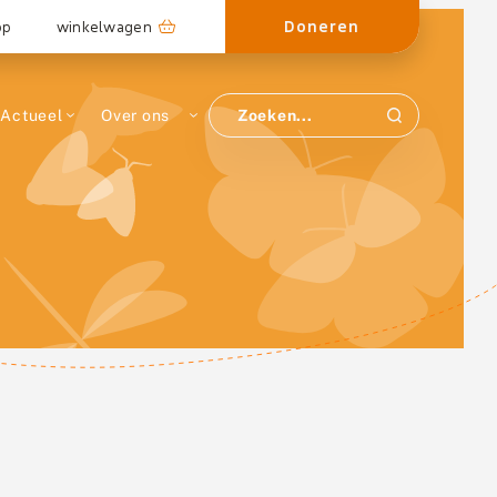
Doneren
op
winkelwagen
Actueel
Over ons