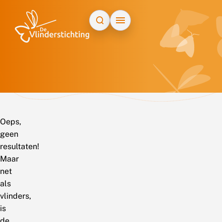
Doorgaan naar inhoud
Oeps,
geen
resultaten!
Maar
net
als
vlinders,
is
de