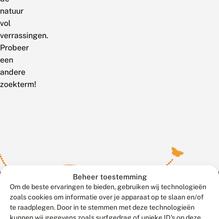
natuur
vol
verrassingen.
Probeer
een
andere
zoekterm!
Beheer toestemming
Om de beste ervaringen te bieden, gebruiken wij technologieën
zoals cookies om informatie over je apparaat op te slaan en/of
te raadplegen. Door in te stemmen met deze technologieën
Meld waarnemingen
© 2026 Vlinderstichting
kunnen wij gegevens zoals surfgedrag of unieke ID's op deze