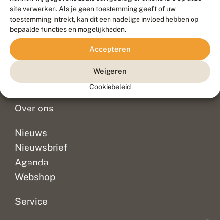
Duurzaam ontwikkeld door
Go2People
, ontworpen door
site verwerken. Als je geen toestemming geeft of uw
Blue Field Agency
toestemming intrekt, kan dit een nadelige invloed hebben op
Privacy
bepaalde functies en mogelijkheden.
Contact
Disclaimer
Accepteren
Sitemap
Veelgestelde vragen
Waarnemingen
Weigeren
Doneer
Cookiebeleid
Over ons
Nieuws
Nieuwsbrief
Agenda
Webshop
Service