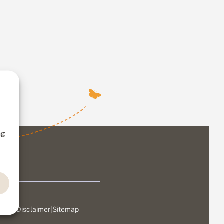
ng
ivacy
|
Disclaimer
|
Sitemap