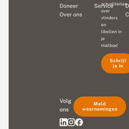
actualiteiten
Doneer
Service
D
over
Over ons
C
vlinders
en
libellen in
je
mailbox!
Schrijf
je in
Volg
Meld
ons
waarnemingen