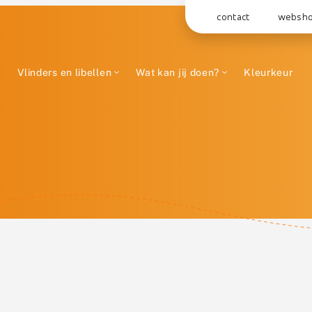
contact
websh
Vlinders en libellen
Wat kan jij doen?
Kleurkeur