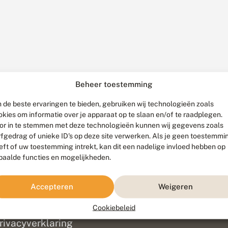
Beheer toestemming
 de beste ervaringen te bieden, gebruiken wij technologieën zoals
okies om informatie over je apparaat op te slaan en/of te raadplegen.
or in te stemmen met deze technologieën kunnen wij gegevens zoals
rfgedrag of unieke ID's op deze site verwerken. Als je geen toestemmi
eft of uw toestemming intrekt, kan dit een nadelige invloed hebben op
paalde functies en mogelijkheden.
ef
olofon
Accepteren
Weigeren
isclaimer
erantwoording
Cookiebeleid
am ontwikkeld door
Go2People
, ontworpen door
Blue Field Agency
|
Pr
rivacyverklaring