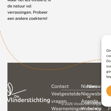
de natuur vol
verrassingen. Probeer
een andere zoekterm!
Om
co
Do
su
ge
be
Contact
Nieuws
Nieuwsbri
C
Veelgestelde
Nieuwsbrief
D
Je
vragen
Agenda
V
ontvangt
© 2026 Vlinderstichting
|
Duurza
Waarnemingen
Webshop
P
dan alle