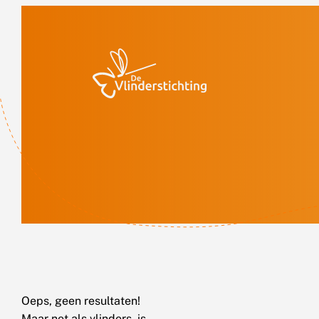
Doorgaan naar inhoud
Oeps, geen resultaten!
Maar net als vlinders, is