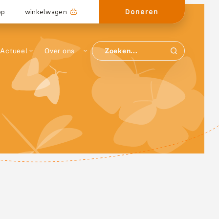
Doneren
op
winkelwagen
Actueel
Over ons