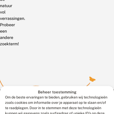
natuur
vol
verrassingen.
Probeer
een
andere
zoekterm!
Beheer toestemming
Om de beste ervaringen te bieden, gebruiken wij technologieën
zoals cookies om informatie over je apparaat op te slaan en/of
te raadplegen. Door in te stemmen met deze technologieën
Meld waarnemingen
© 2026 Vlinderstichting
kunnen wij gegevens zoals surfgedrag of unieke ID's op deze