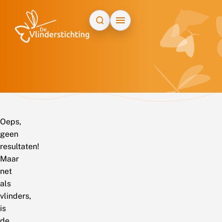
Doorgaan naar inhoud
Oeps,
geen
resultaten!
Maar
net
als
vlinders,
is
de