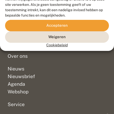
Duurzaam ontwikkeld door
Go2People
, ontworpen door
site verwerken. Als je geen toestemming geeft of uw
Blue Field Agency
toestemming intrekt, kan dit een nadelige invloed hebben op
Privacy
bepaalde functies en mogelijkheden.
Contact
Disclaimer
Accepteren
Sitemap
Veelgestelde vragen
Waarnemingen
Weigeren
Doneer
Cookiebeleid
Over ons
Nieuws
Nieuwsbrief
Agenda
Webshop
Service