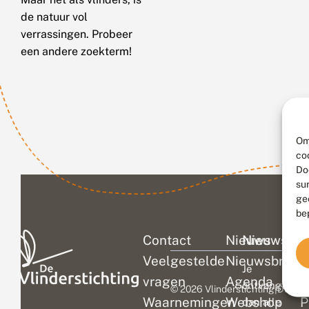
de natuur vol
verrassingen. Probeer
een andere zoekterm!
Om
co
Do
su
ge
be
Contact
Nieuws
Nieuwsbri
C
Veelgestelde
Nieuwsbrief
D
Je
vragen
Agenda
V
ontvangt
© 2026 Vlinderstichting
|
Duurza
Waarnemingen
Webshop
P
dan alle