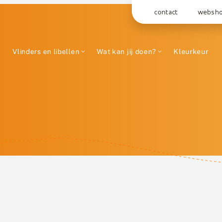
contact
websh
Vlinders en libellen
Wat kan jij doen?
Kleurkeur