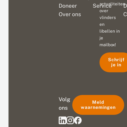
actualiteiten
Doneer
Service
D
over
Over ons
C
vlinders
en
libellen in
je
mailbox!
Schrijf
je in
Volg
Meld
ons
waarnemingen