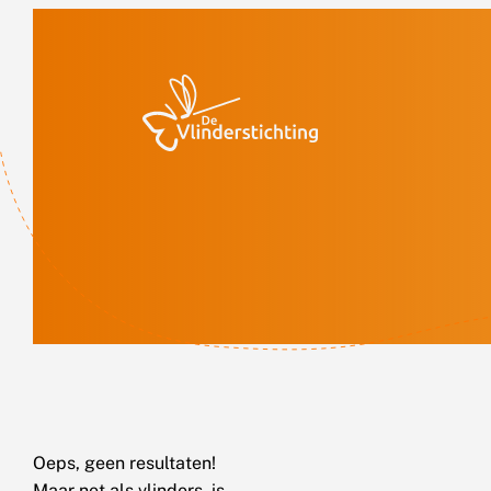
Doorgaan naar inhoud
Oeps, geen resultaten!
Maar net als vlinders, is