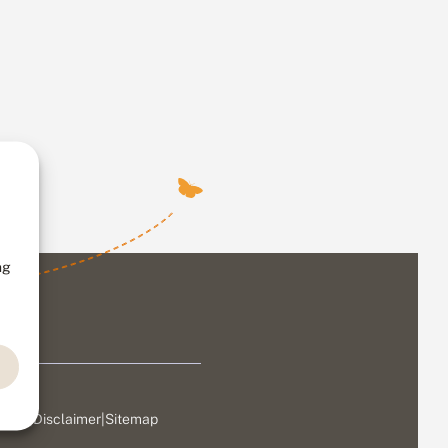
ng
ivacy
|
Disclaimer
|
Sitemap