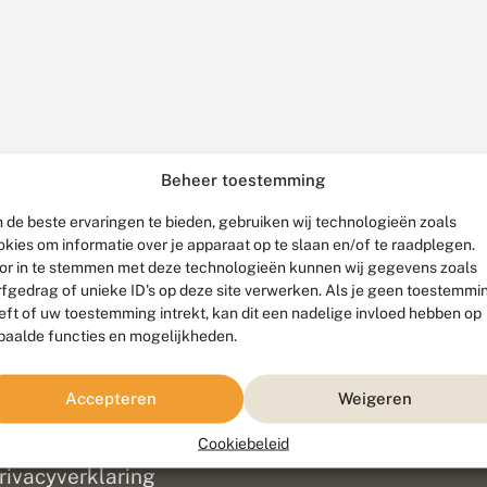
Beheer toestemming
 de beste ervaringen te bieden, gebruiken wij technologieën zoals
okies om informatie over je apparaat op te slaan en/of te raadplegen.
or in te stemmen met deze technologieën kunnen wij gegevens zoals
rfgedrag of unieke ID's op deze site verwerken. Als je geen toestemmi
eft of uw toestemming intrekt, kan dit een nadelige invloed hebben op
paalde functies en mogelijkheden.
ef
olofon
Accepteren
Weigeren
isclaimer
erantwoording
Cookiebeleid
am ontwikkeld door
Go2People
, ontworpen door
Blue Field Agency
|
Pr
rivacyverklaring