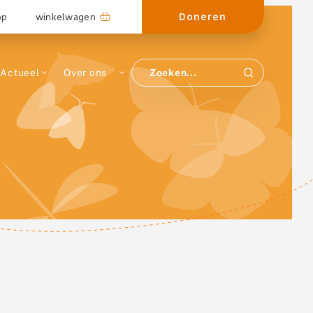
Doneren
op
winkelwagen
Actueel
Over ons