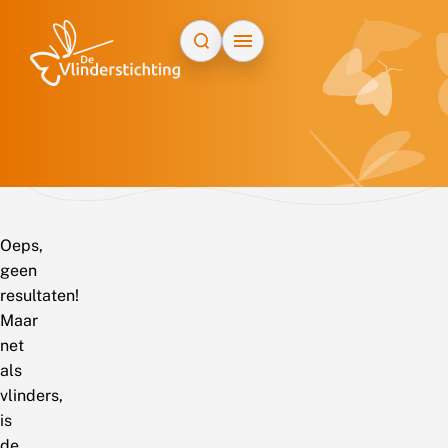
Doorgaan naar inhoud
Oeps,
geen
resultaten!
Maar
net
als
vlinders,
is
de