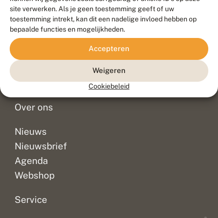
Duurzaam ontwikkeld door
Go2People
, ontworpen door
site verwerken. Als je geen toestemming geeft of uw
Blue Field Agency
toestemming intrekt, kan dit een nadelige invloed hebben op
Privacy
bepaalde functies en mogelijkheden.
Contact
Disclaimer
Accepteren
Sitemap
Veelgestelde vragen
Waarnemingen
Weigeren
Doneer
Cookiebeleid
Over ons
Nieuws
Nieuwsbrief
Agenda
Webshop
Service