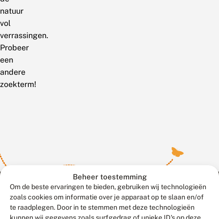
natuur
vol
verrassingen.
Probeer
een
andere
zoekterm!
Beheer toestemming
Om de beste ervaringen te bieden, gebruiken wij technologieën
zoals cookies om informatie over je apparaat op te slaan en/of
te raadplegen. Door in te stemmen met deze technologieën
Meld waarnemingen
© 2026 Vlinderstichting
kunnen wij gegevens zoals surfgedrag of unieke ID's op deze