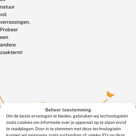
natuur
vol
verrassingen.
Probeer
een
andere
zoekterm!
Beheer toestemming
Om de beste ervaringen te bieden, gebruiken wij technologieën
zoals cookies om informatie over je apparaat op te slaan en/of
te raadplegen. Door in te stemmen met deze technologieën
Meld waarnemingen
© 2026 Vlinderstichting
kunnen wij gegevens zoals surfgedrag of unieke ID's op deze