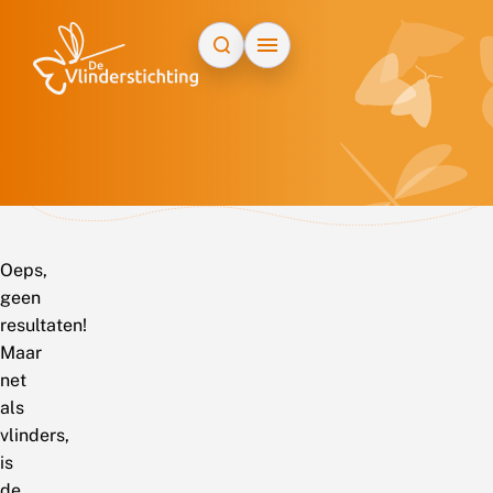
Doorgaan naar inhoud
Oeps,
geen
resultaten!
Maar
net
als
vlinders,
is
de