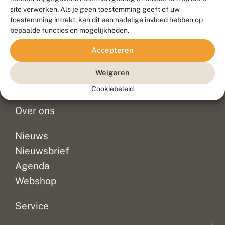
Duurzaam ontwikkeld door
Go2People
, ontworpen door
site verwerken. Als je geen toestemming geeft of uw
Blue Field Agency
toestemming intrekt, kan dit een nadelige invloed hebben op
Privacy
bepaalde functies en mogelijkheden.
Contact
Disclaimer
Accepteren
Sitemap
Veelgestelde vragen
Waarnemingen
Weigeren
Doneer
Cookiebeleid
Over ons
Nieuws
Nieuwsbrief
Agenda
Webshop
Service