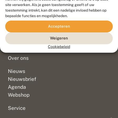
Duurzaam ontwikkeld door
Go2People
, ontworpen door
site verwerken. Als je geen toestemming geeft of uw
Blue Field Agency
toestemming intrekt, kan dit een nadelige invloed hebben op
Privacy
bepaalde functies en mogelijkheden.
Contact
Disclaimer
Accepteren
Sitemap
Veelgestelde vragen
Waarnemingen
Weigeren
Doneer
Cookiebeleid
Over ons
Nieuws
Nieuwsbrief
Agenda
Webshop
Service