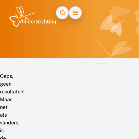
Doorgaan naar inhoud
Oeps,
geen
resultaten!
Maar
net
als
vlinders,
is
de