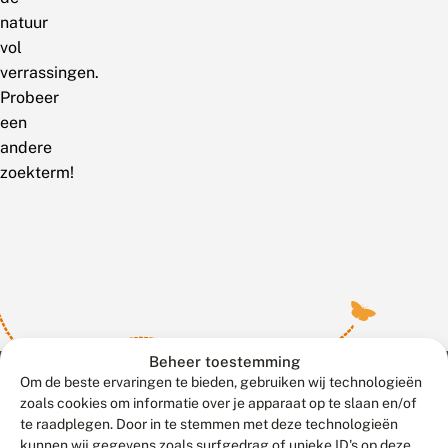
natuur
vol
verrassingen.
Probeer
een
andere
zoekterm!
Beheer toestemming
Om de beste ervaringen te bieden, gebruiken wij technologieën
zoals cookies om informatie over je apparaat op te slaan en/of
te raadplegen. Door in te stemmen met deze technologieën
Meld waarnemingen
© 2026 Vlinderstichting
kunnen wij gegevens zoals surfgedrag of unieke ID's op deze