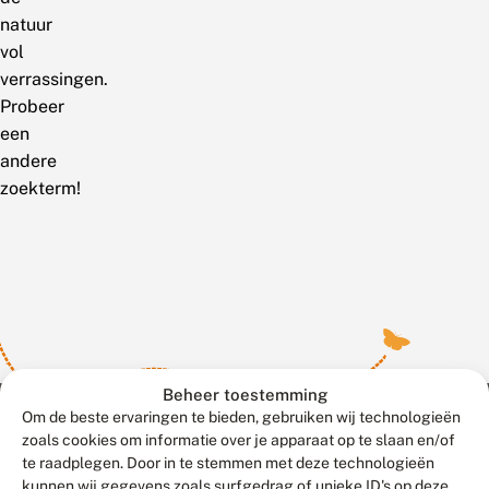
natuur
vol
verrassingen.
Probeer
een
andere
zoekterm!
Beheer toestemming
Om de beste ervaringen te bieden, gebruiken wij technologieën
zoals cookies om informatie over je apparaat op te slaan en/of
te raadplegen. Door in te stemmen met deze technologieën
Meld waarnemingen
© 2026 Vlinderstichting
kunnen wij gegevens zoals surfgedrag of unieke ID's op deze