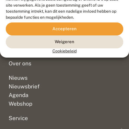
Duurzaam ontwikkeld door
Go2People
, ontworpen door
site verwerken. Als je geen toestemming geeft of uw
Blue Field Agency
toestemming intrekt, kan dit een nadelige invloed hebben op
Privacy
bepaalde functies en mogelijkheden.
Contact
Disclaimer
Accepteren
Sitemap
Veelgestelde vragen
Waarnemingen
Weigeren
Doneer
Cookiebeleid
Over ons
Nieuws
Nieuwsbrief
Agenda
Webshop
Service