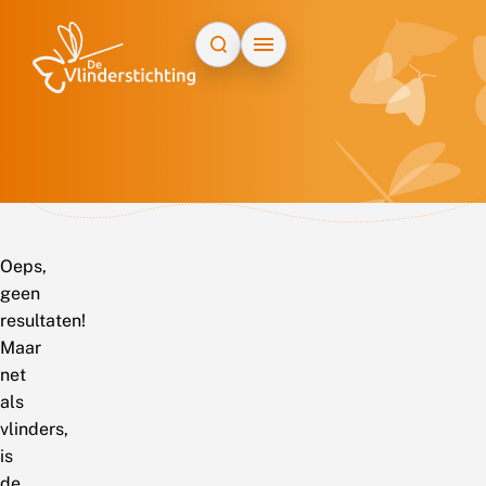
Doorgaan naar inhoud
Oeps,
geen
resultaten!
Maar
net
als
vlinders,
is
de