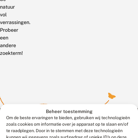
natuur
vol
verrassingen.
Probeer
een
andere
zoekterm!
Beheer toestemming
Om de beste ervaringen te bieden, gebruiken wij technologieën
zoals cookies om informatie over je apparaat op te slaan en/of
te raadplegen. Door in te stemmen met deze technologieën
Meld waarnemingen
© 2026 Vlinderstichting
kunnen wij gegevens zoals surfgedrag of unieke ID's op deze