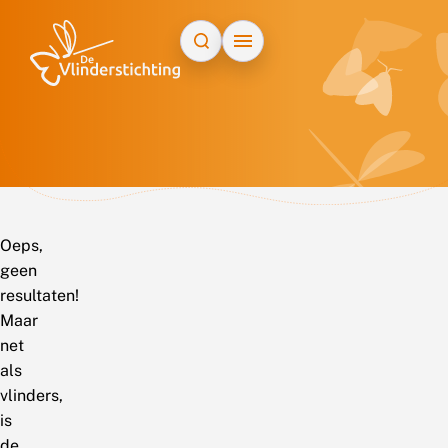
Doorgaan naar inhoud
Oeps,
geen
resultaten!
Maar
net
als
vlinders,
is
de