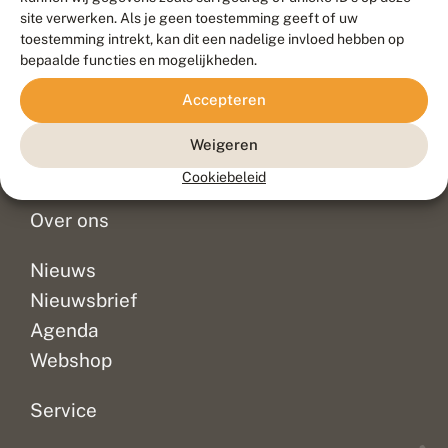
Duurzaam ontwikkeld door
Go2People
, ontworpen door
site verwerken. Als je geen toestemming geeft of uw
Blue Field Agency
toestemming intrekt, kan dit een nadelige invloed hebben op
Privacy
bepaalde functies en mogelijkheden.
Contact
Disclaimer
Accepteren
Sitemap
Veelgestelde vragen
Waarnemingen
Weigeren
Doneer
Cookiebeleid
Over ons
Nieuws
Nieuwsbrief
Agenda
Webshop
Service