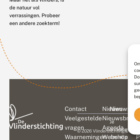
de natuur vol
verrassingen. Probeer
een andere zoekterm!
Om
co
Do
su
ge
be
Contact
Nieuws
Nieuwsbri
C
Veelgestelde
Nieuwsbrief
D
Je
vragen
Agenda
V
ontvangt
© 2026 Vlinderstichting
|
Duurza
Waarnemingen
Webshop
P
dan alle