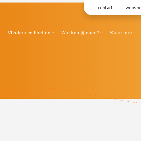
contact
websh
Vlinders en libellen
Wat kan jij doen?
Kleurkeur