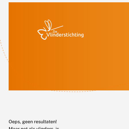
Doorgaan naar inhoud
Oeps, geen resultaten!
Maar net als vlinders, is