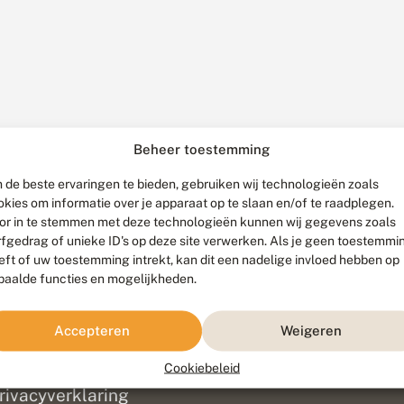
Beheer toestemming
 de beste ervaringen te bieden, gebruiken wij technologieën zoals
okies om informatie over je apparaat op te slaan en/of te raadplegen.
or in te stemmen met deze technologieën kunnen wij gegevens zoals
rfgedrag of unieke ID's op deze site verwerken. Als je geen toestemmi
eft of uw toestemming intrekt, kan dit een nadelige invloed hebben op
paalde functies en mogelijkheden.
ef
olofon
Accepteren
Weigeren
isclaimer
erantwoording
Cookiebeleid
am ontwikkeld door
Go2People
, ontworpen door
Blue Field Agency
|
Pr
rivacyverklaring