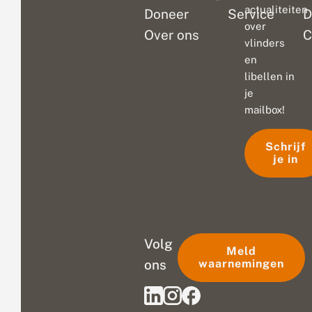
actualiteiten
Doneer
Service
D
over
Over ons
C
vlinders
en
libellen in
je
mailbox!
Schrijf
je in
Volg
Meld
ons
waarnemingen