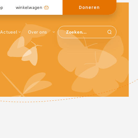
Doneren
op
winkelwagen
Actueel
Over ons