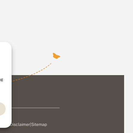
ng
ivacy
|
Disclaimer
|
Sitemap