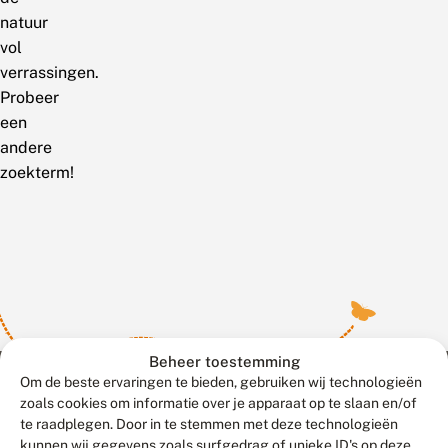
natuur
vol
verrassingen.
Probeer
een
andere
zoekterm!
Beheer toestemming
Om de beste ervaringen te bieden, gebruiken wij technologieën
zoals cookies om informatie over je apparaat op te slaan en/of
te raadplegen. Door in te stemmen met deze technologieën
Meld waarnemingen
© 2026 Vlinderstichting
kunnen wij gegevens zoals surfgedrag of unieke ID's op deze