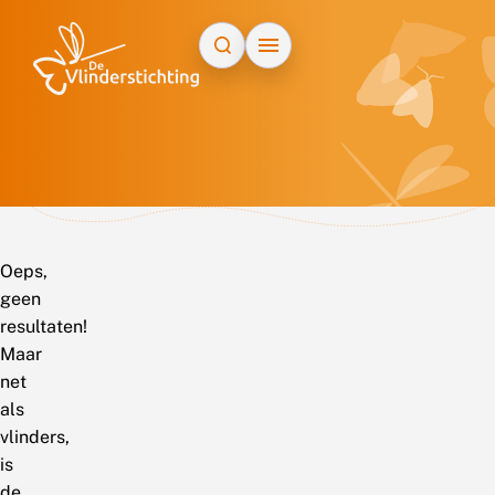
Doorgaan naar inhoud
Oeps,
geen
resultaten!
Maar
net
als
vlinders,
is
de