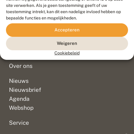
Duurzaam ontwikkeld door
Go2People
, ontworpen door
site verwerken. Als je geen toestemming geeft of uw
Blue Field Agency
toestemming intrekt, kan dit een nadelige invloed hebben op
Privacy
bepaalde functies en mogelijkheden.
Contact
Disclaimer
Accepteren
Sitemap
Veelgestelde vragen
Waarnemingen
Weigeren
Doneer
Cookiebeleid
Over ons
Nieuws
Nieuwsbrief
Agenda
Webshop
Service