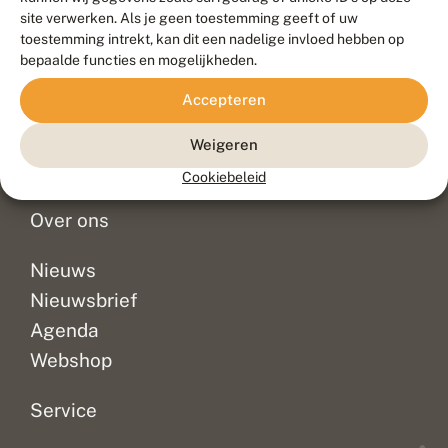
Duurzaam ontwikkeld door
Go2People
, ontworpen door
site verwerken. Als je geen toestemming geeft of uw
Blue Field Agency
toestemming intrekt, kan dit een nadelige invloed hebben op
Privacy
bepaalde functies en mogelijkheden.
Contact
Disclaimer
Accepteren
Sitemap
Veelgestelde vragen
Waarnemingen
Weigeren
Doneer
Cookiebeleid
Over ons
Nieuws
Nieuwsbrief
Agenda
Webshop
Service