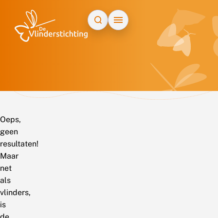
Doorgaan naar inhoud
Oeps,
geen
resultaten!
Maar
net
als
vlinders,
is
de