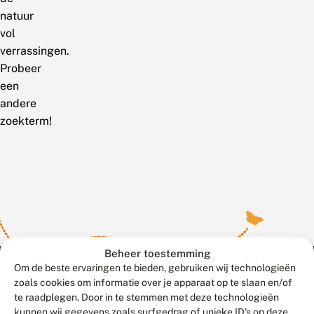
natuur
vol
verrassingen.
Probeer
een
andere
zoekterm!
Beheer toestemming
Om de beste ervaringen te bieden, gebruiken wij technologieën
zoals cookies om informatie over je apparaat op te slaan en/of
te raadplegen. Door in te stemmen met deze technologieën
Meld waarnemingen
© 2026 Vlinderstichting
kunnen wij gegevens zoals surfgedrag of unieke ID's op deze