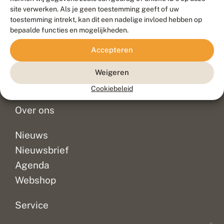
Duurzaam ontwikkeld door
Go2People
, ontworpen door
site verwerken. Als je geen toestemming geeft of uw
Blue Field Agency
toestemming intrekt, kan dit een nadelige invloed hebben op
Privacy
bepaalde functies en mogelijkheden.
Contact
Disclaimer
Accepteren
Sitemap
Veelgestelde vragen
Waarnemingen
Weigeren
Doneer
Cookiebeleid
Over ons
Nieuws
Nieuwsbrief
Agenda
Webshop
Service