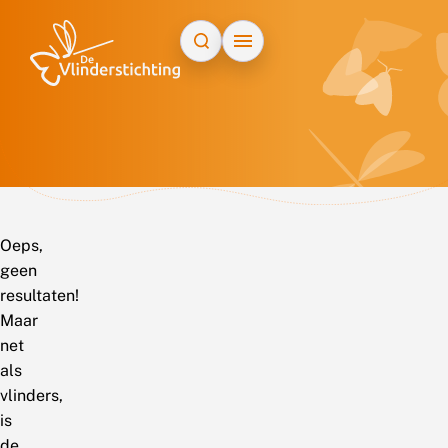
Doorgaan naar inhoud
Oeps,
geen
resultaten!
Maar
net
als
vlinders,
is
de