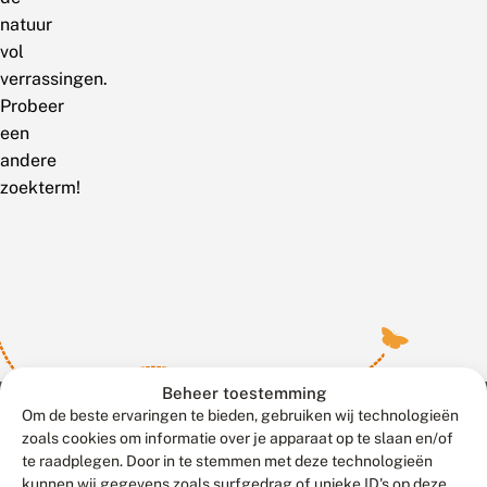
natuur
vol
verrassingen.
Probeer
een
andere
zoekterm!
Beheer toestemming
Om de beste ervaringen te bieden, gebruiken wij technologieën
zoals cookies om informatie over je apparaat op te slaan en/of
te raadplegen. Door in te stemmen met deze technologieën
Meld waarnemingen
© 2026 Vlinderstichting
kunnen wij gegevens zoals surfgedrag of unieke ID's op deze