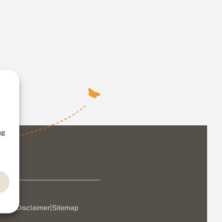
ng
ivacy
|
Disclaimer
|
Sitemap