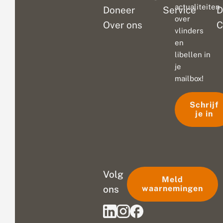
actualiteiten
Doneer
Service
D
over
Over ons
C
vlinders
en
libellen in
je
mailbox!
Schrijf
je in
Volg
Meld
ons
waarnemingen