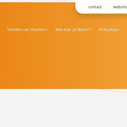
contact
websh
Vlinders en libellen
Wat kan jij doen?
Kleurkeur