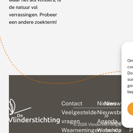
de natuur vol
verrassingen. Probeer
een andere zoekterm!
Om
co
Do
su
ge
be
Contact
Nieuws
Nieuwsbri
C
Veelgestelde
Nieuwsbrief
D
Je
vragen
Agenda
V
ontvangt
© 2026 Vlinderstichting
|
Duurza
Waarnemingen
Webshop
P
dan alle