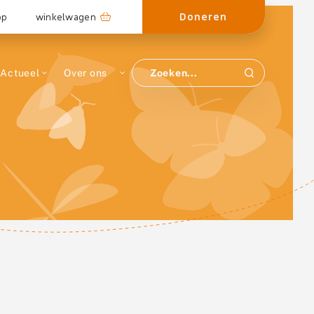
Doneren
op
winkelwagen
Actueel
Over ons