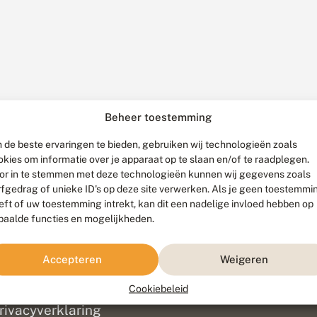
Beheer toestemming
 de beste ervaringen te bieden, gebruiken wij technologieën zoals
okies om informatie over je apparaat op te slaan en/of te raadplegen.
or in te stemmen met deze technologieën kunnen wij gegevens zoals
rfgedrag of unieke ID's op deze site verwerken. Als je geen toestemmi
eft of uw toestemming intrekt, kan dit een nadelige invloed hebben op
paalde functies en mogelijkheden.
ef
olofon
Accepteren
Weigeren
isclaimer
erantwoording
Cookiebeleid
am ontwikkeld door
Go2People
, ontworpen door
Blue Field Agency
|
Pr
rivacyverklaring