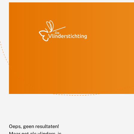
Doorgaan naar inhoud
Oeps, geen resultaten!
Maar net als vlinders, is