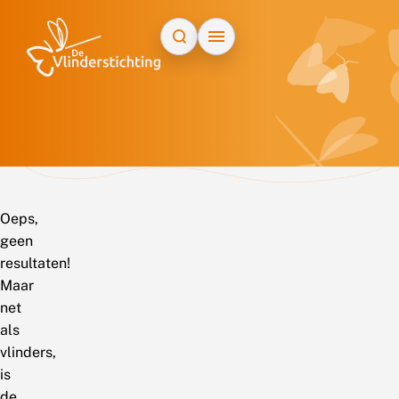
Doorgaan naar inhoud
Oeps,
geen
resultaten!
Maar
net
als
vlinders,
is
de