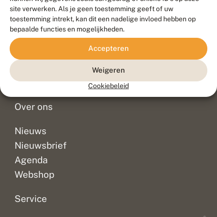
Duurzaam ontwikkeld door
Go2People
, ontworpen door
site verwerken. Als je geen toestemming geeft of uw
Blue Field Agency
toestemming intrekt, kan dit een nadelige invloed hebben op
Privacy
bepaalde functies en mogelijkheden.
Contact
Disclaimer
Accepteren
Sitemap
Veelgestelde vragen
Waarnemingen
Weigeren
Doneer
Cookiebeleid
Over ons
Nieuws
Nieuwsbrief
Agenda
Webshop
Service