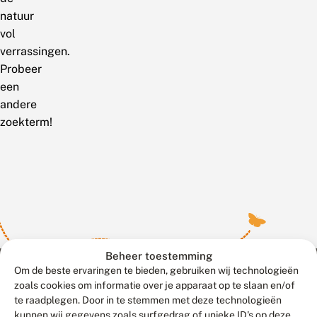
natuur
vol
verrassingen.
Probeer
een
andere
zoekterm!
Beheer toestemming
Om de beste ervaringen te bieden, gebruiken wij technologieën
zoals cookies om informatie over je apparaat op te slaan en/of
te raadplegen. Door in te stemmen met deze technologieën
Meld waarnemingen
© 2026 Vlinderstichting
kunnen wij gegevens zoals surfgedrag of unieke ID's op deze