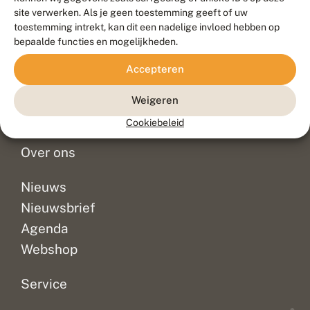
Duurzaam ontwikkeld door
Go2People
, ontworpen door
site verwerken. Als je geen toestemming geeft of uw
Blue Field Agency
toestemming intrekt, kan dit een nadelige invloed hebben op
Privacy
bepaalde functies en mogelijkheden.
Contact
Disclaimer
Accepteren
Sitemap
Veelgestelde vragen
Waarnemingen
Weigeren
Doneer
Cookiebeleid
Over ons
Nieuws
Nieuwsbrief
Agenda
Webshop
Service