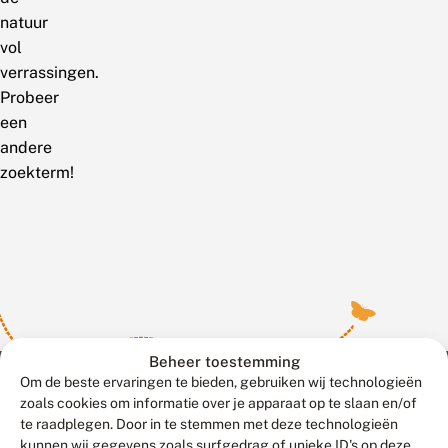
natuur
vol
verrassingen.
Probeer
een
andere
zoekterm!
Beheer toestemming
Om de beste ervaringen te bieden, gebruiken wij technologieën
zoals cookies om informatie over je apparaat op te slaan en/of
te raadplegen. Door in te stemmen met deze technologieën
Meld waarnemingen
© 2026 Vlinderstichting
kunnen wij gegevens zoals surfgedrag of unieke ID's op deze