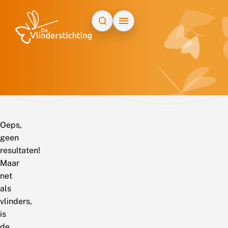
Doorgaan naar inhoud
Oeps,
geen
resultaten!
Maar
net
als
vlinders,
is
de