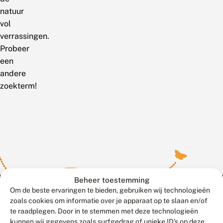
natuur
vol
verrassingen.
Probeer
een
andere
zoekterm!
Beheer toestemming
Om de beste ervaringen te bieden, gebruiken wij technologieën
zoals cookies om informatie over je apparaat op te slaan en/of
te raadplegen. Door in te stemmen met deze technologieën
Meld waarnemingen
© 2026 Vlinderstichting
kunnen wij gegevens zoals surfgedrag of unieke ID's op deze