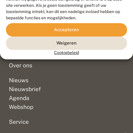
Duurzaam ontwikkeld door
Go2People
, ontworpen door
site verwerken. Als je geen toestemming geeft of uw
Blue Field Agency
toestemming intrekt, kan dit een nadelige invloed hebben op
Privacy
bepaalde functies en mogelijkheden.
Contact
Disclaimer
Accepteren
Sitemap
Veelgestelde vragen
Waarnemingen
Weigeren
Doneer
Cookiebeleid
Over ons
Nieuws
Nieuwsbrief
Agenda
Webshop
Service