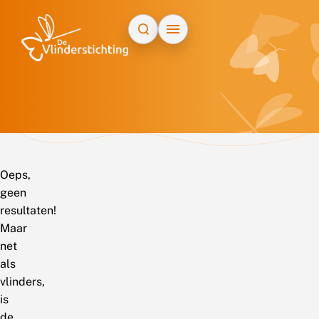
Doorgaan naar inhoud
Oeps,
geen
resultaten!
Maar
net
als
vlinders,
is
de