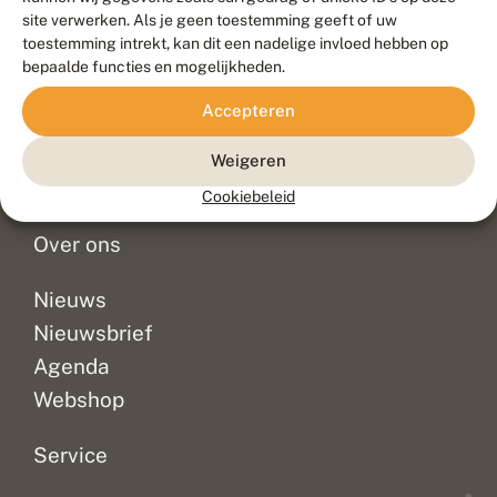
Duurzaam ontwikkeld door
Go2People
, ontworpen door
site verwerken. Als je geen toestemming geeft of uw
Blue Field Agency
toestemming intrekt, kan dit een nadelige invloed hebben op
Privacy
bepaalde functies en mogelijkheden.
Contact
Disclaimer
Accepteren
Sitemap
Veelgestelde vragen
Waarnemingen
Weigeren
Doneer
Cookiebeleid
Over ons
Nieuws
Nieuwsbrief
Agenda
Webshop
Service