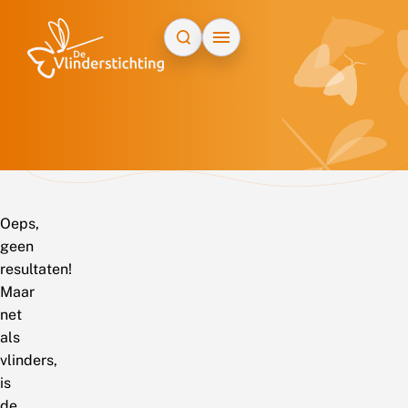
Doorgaan naar inhoud
Oeps,
geen
resultaten!
Maar
net
als
vlinders,
is
de