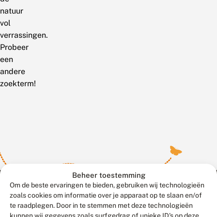
natuur
vol
verrassingen.
Probeer
een
andere
zoekterm!
Beheer toestemming
Om de beste ervaringen te bieden, gebruiken wij technologieën
zoals cookies om informatie over je apparaat op te slaan en/of
te raadplegen. Door in te stemmen met deze technologieën
Meld waarnemingen
© 2026 Vlinderstichting
kunnen wij gegevens zoals surfgedrag of unieke ID's op deze