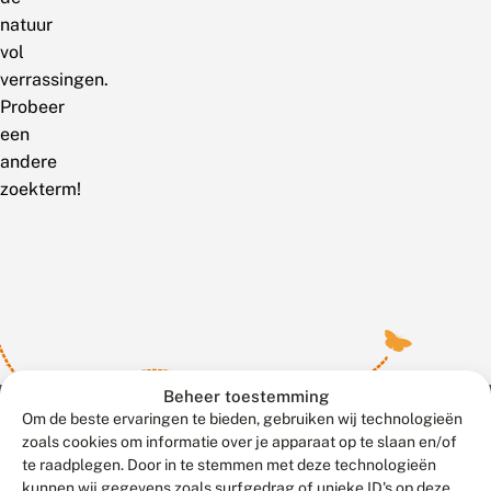
natuur
vol
verrassingen.
Probeer
een
andere
zoekterm!
Beheer toestemming
Om de beste ervaringen te bieden, gebruiken wij technologieën
zoals cookies om informatie over je apparaat op te slaan en/of
te raadplegen. Door in te stemmen met deze technologieën
Meld waarnemingen
© 2026 Vlinderstichting
kunnen wij gegevens zoals surfgedrag of unieke ID's op deze