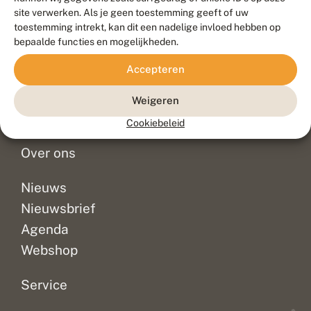
Duurzaam ontwikkeld door
Go2People
, ontworpen door
site verwerken. Als je geen toestemming geeft of uw
Blue Field Agency
toestemming intrekt, kan dit een nadelige invloed hebben op
Privacy
bepaalde functies en mogelijkheden.
Contact
Disclaimer
Accepteren
Sitemap
Veelgestelde vragen
Waarnemingen
Weigeren
Doneer
Cookiebeleid
Over ons
Nieuws
Nieuwsbrief
Agenda
Webshop
Service