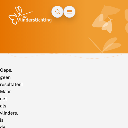
Doorgaan naar inhoud
Oeps,
geen
resultaten!
Maar
net
als
vlinders,
is
de