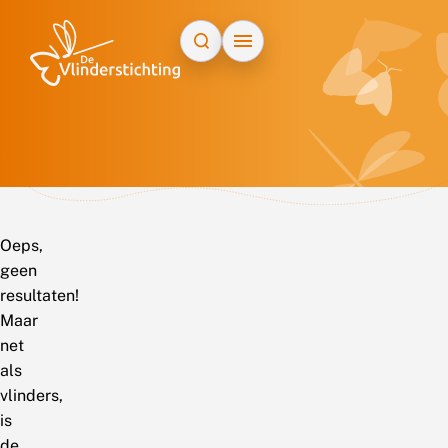
Doorgaan naar inhoud
Oeps,
geen
resultaten!
Maar
net
als
vlinders,
is
de