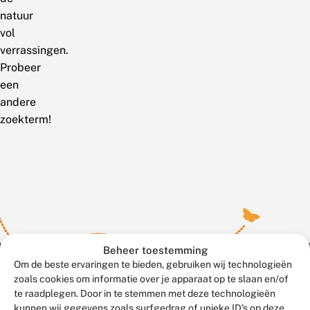
natuur
vol
verrassingen.
Probeer
een
andere
zoekterm!
Beheer toestemming
Om de beste ervaringen te bieden, gebruiken wij technologieën
zoals cookies om informatie over je apparaat op te slaan en/of
te raadplegen. Door in te stemmen met deze technologieën
Meld waarnemingen
© 2026 Vlinderstichting
kunnen wij gegevens zoals surfgedrag of unieke ID's op deze