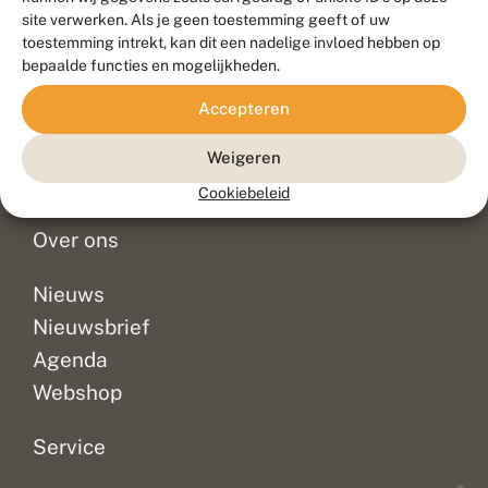
Duurzaam ontwikkeld door
Go2People
, ontworpen door
site verwerken. Als je geen toestemming geeft of uw
Blue Field Agency
toestemming intrekt, kan dit een nadelige invloed hebben op
Privacy
bepaalde functies en mogelijkheden.
Contact
Disclaimer
Accepteren
Sitemap
Veelgestelde vragen
Waarnemingen
Weigeren
Doneer
Cookiebeleid
Over ons
Nieuws
Nieuwsbrief
Agenda
Webshop
Service