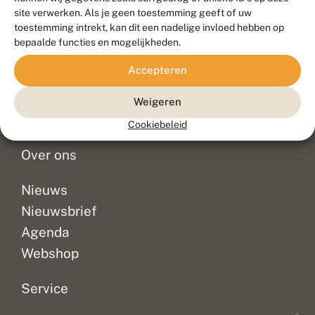
Duurzaam ontwikkeld door
Go2People
, ontworpen door
site verwerken. Als je geen toestemming geeft of uw
Blue Field Agency
toestemming intrekt, kan dit een nadelige invloed hebben op
Privacy
bepaalde functies en mogelijkheden.
Contact
Disclaimer
Accepteren
Sitemap
Veelgestelde vragen
Waarnemingen
Weigeren
Doneer
Cookiebeleid
Over ons
Nieuws
Nieuwsbrief
Agenda
Webshop
Service