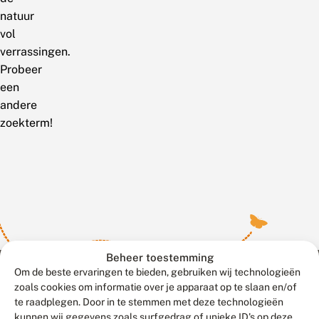
natuur
vol
verrassingen.
Probeer
een
andere
zoekterm!
Beheer toestemming
Om de beste ervaringen te bieden, gebruiken wij technologieën
zoals cookies om informatie over je apparaat op te slaan en/of
te raadplegen. Door in te stemmen met deze technologieën
Meld waarnemingen
© 2026 Vlinderstichting
kunnen wij gegevens zoals surfgedrag of unieke ID's op deze