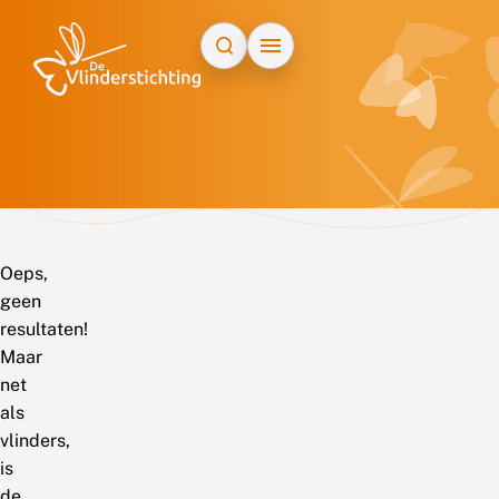
Doorgaan naar inhoud
Oeps,
geen
resultaten!
Maar
net
als
vlinders,
is
de