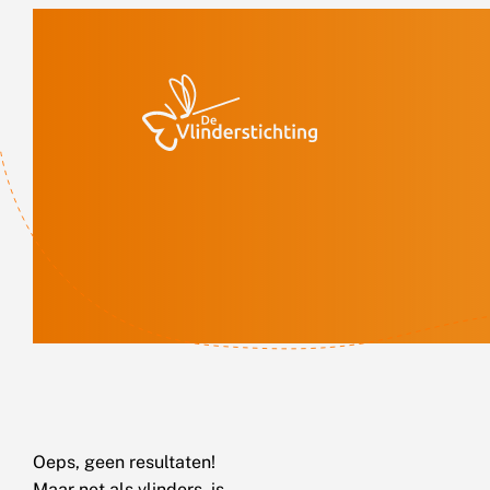
Doorgaan naar inhoud
Oeps, geen resultaten!
Maar net als vlinders, is