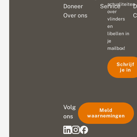
actualiteiten
Doneer
Service
D
over
Over ons
C
vlinders
en
libellen in
je
mailbox!
Schrijf
je in
Volg
Meld
ons
waarnemingen