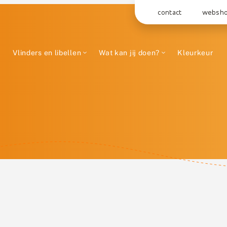
contact
websh
Vlinders en libellen
Wat kan jij doen?
Kleurkeur