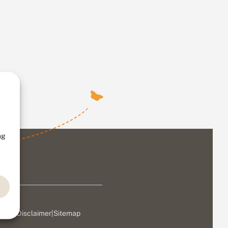
ng
ivacy
|
Disclaimer
|
Sitemap