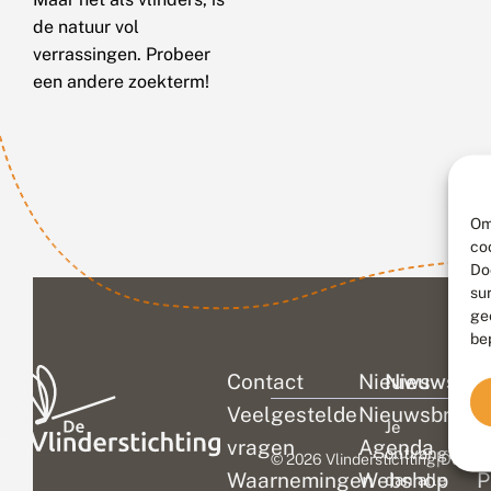
de natuur vol
verrassingen. Probeer
een andere zoekterm!
Om
co
Do
su
ge
be
Contact
Nieuws
Nieuwsbri
C
Veelgestelde
Nieuwsbrief
D
Je
vragen
Agenda
V
ontvangt
© 2026 Vlinderstichting
|
Duurza
Waarnemingen
Webshop
P
dan alle