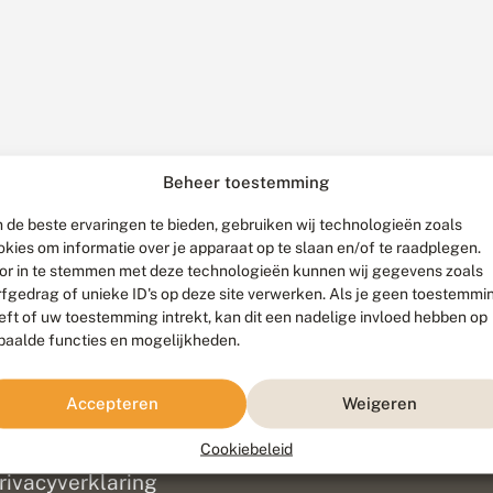
Beheer toestemming
 de beste ervaringen te bieden, gebruiken wij technologieën zoals
okies om informatie over je apparaat op te slaan en/of te raadplegen.
or in te stemmen met deze technologieën kunnen wij gegevens zoals
rfgedrag of unieke ID's op deze site verwerken. Als je geen toestemmi
eft of uw toestemming intrekt, kan dit een nadelige invloed hebben op
paalde functies en mogelijkheden.
ef
olofon
Accepteren
Weigeren
isclaimer
erantwoording
Cookiebeleid
am ontwikkeld door
Go2People
, ontworpen door
Blue Field Agency
|
Pr
rivacyverklaring