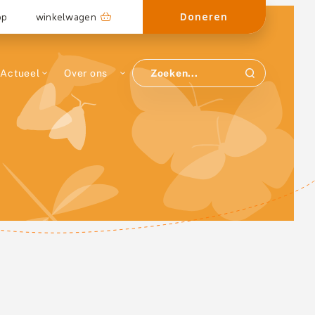
Doneren
op
winkelwagen
Actueel
Over ons