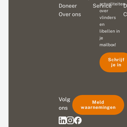
actualiteiten
Doneer
Service
D
over
Over ons
C
vlinders
en
libellen in
je
mailbox!
Schrijf
je in
Volg
Meld
ons
waarnemingen