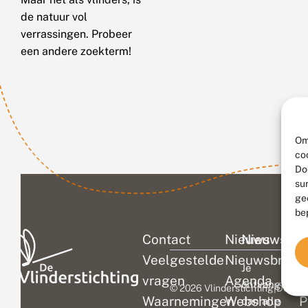
de natuur vol
verrassingen. Probeer
een andere zoekterm!
Om
co
Do
su
ge
be
Contact
Nieuws
Nieuwsbri
C
Veelgestelde
Nieuwsbrief
D
Je
vragen
Agenda
V
ontvangt
© 2026 Vlinderstichting
|
Duurza
Waarnemingen
Webshop
P
dan alle