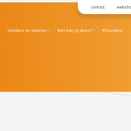
contact
websh
Vlinders en libellen
Wat kan jij doen?
Kleurkeur