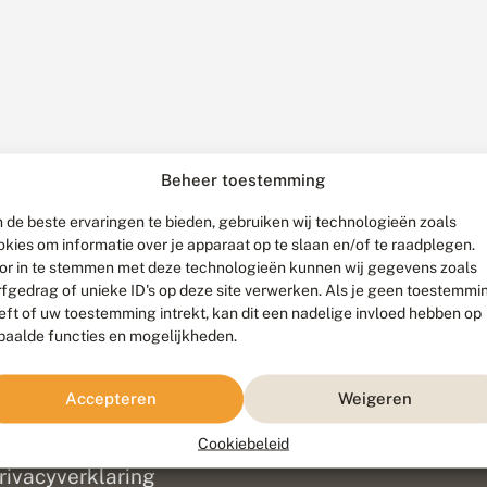
Beheer toestemming
 de beste ervaringen te bieden, gebruiken wij technologieën zoals
okies om informatie over je apparaat op te slaan en/of te raadplegen.
or in te stemmen met deze technologieën kunnen wij gegevens zoals
rfgedrag of unieke ID's op deze site verwerken. Als je geen toestemmi
eft of uw toestemming intrekt, kan dit een nadelige invloed hebben op
paalde functies en mogelijkheden.
ef
olofon
Accepteren
Weigeren
isclaimer
erantwoording
Cookiebeleid
am ontwikkeld door
Go2People
, ontworpen door
Blue Field Agency
|
Pr
rivacyverklaring