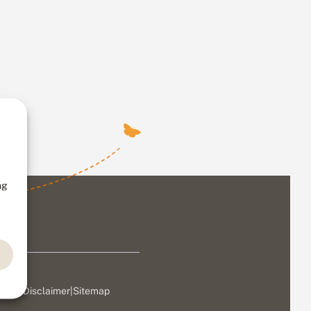
ng
ivacy
|
Disclaimer
|
Sitemap