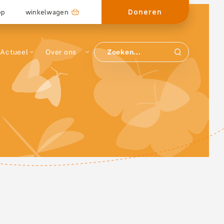
Doneren
op
winkelwagen
Actueel
Over ons