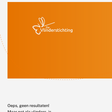
Doorgaan naar inhoud
Oeps, geen resultaten!
Maar net als vlinders, is