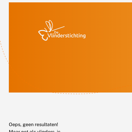
Doorgaan naar inhoud
Oeps, geen resultaten!
Maar net als vlinders, is