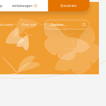
Doneren
op
winkelwagen
Actueel
Over ons