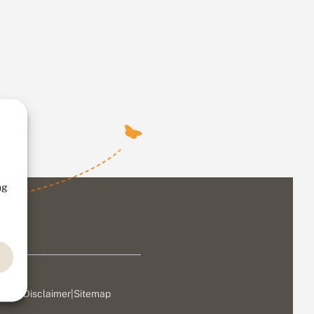
ng
ivacy
|
Disclaimer
|
Sitemap