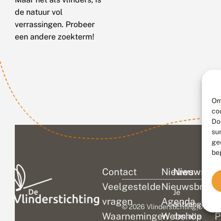
de natuur vol
verrassingen. Probeer
een andere zoekterm!
Om
co
Do
su
ge
be
Contact
Nieuws
Nieuwsbri
C
Veelgestelde
Nieuwsbrief
D
Je
vragen
Agenda
V
ontvangt
© 2026 Vlinderstichting
|
Duurza
Waarnemingen
Webshop
P
dan alle