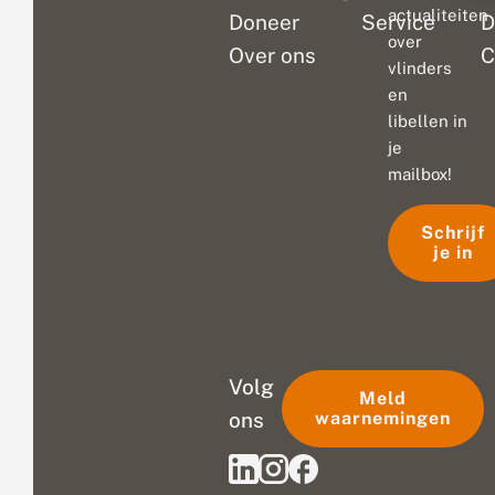
actualiteiten
Doneer
Service
D
over
Over ons
C
vlinders
en
libellen in
je
mailbox!
Schrijf
je in
Volg
Meld
ons
waarnemingen