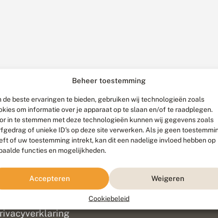
Beheer toestemming
 de beste ervaringen te bieden, gebruiken wij technologieën zoals
okies om informatie over je apparaat op te slaan en/of te raadplegen.
or in te stemmen met deze technologieën kunnen wij gegevens zoals
rfgedrag of unieke ID's op deze site verwerken. Als je geen toestemmi
eft of uw toestemming intrekt, kan dit een nadelige invloed hebben op
paalde functies en mogelijkheden.
ef
olofon
Accepteren
Weigeren
isclaimer
erantwoording
Cookiebeleid
am ontwikkeld door
Go2People
, ontworpen door
Blue Field Agency
|
Pr
rivacyverklaring