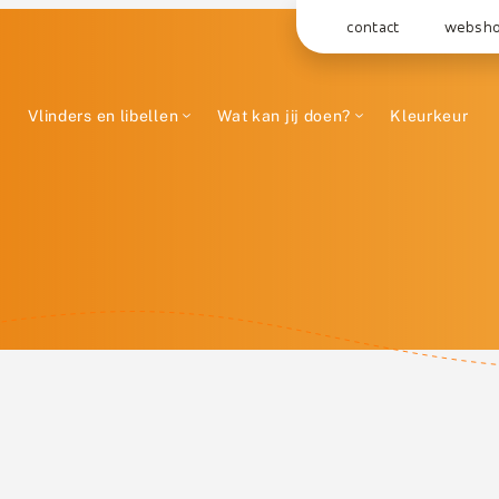
contact
websh
Vlinders en libellen
Wat kan jij doen?
Kleurkeur