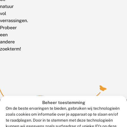
natuur
vol
verrassingen.
Probeer
een
andere
zoekterm!
Beheer toestemming
Om de beste ervaringen te bieden, gebruiken wij technologieën
zoals cookies om informatie over je apparaat op te slaan en/of
te raadplegen. Door in te stemmen met deze technologieën
Meld waarnemingen
© 2026 Vlinderstichting
kunnen wij gegevens zoals surfgedrag of unieke ID's op deze