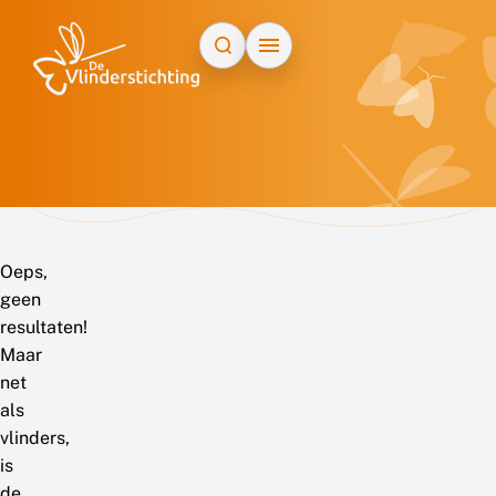
Doorgaan naar inhoud
Oeps,
geen
resultaten!
Maar
net
als
vlinders,
is
de