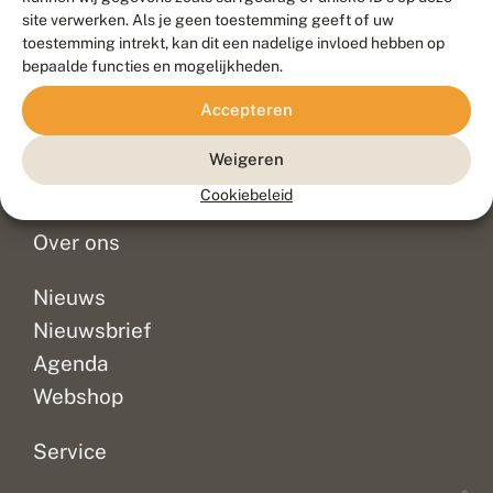
Duurzaam ontwikkeld door
Go2People
, ontworpen door
site verwerken. Als je geen toestemming geeft of uw
Blue Field Agency
toestemming intrekt, kan dit een nadelige invloed hebben op
Privacy
bepaalde functies en mogelijkheden.
Contact
Disclaimer
Accepteren
Sitemap
Veelgestelde vragen
Waarnemingen
Weigeren
Doneer
Cookiebeleid
Over ons
Nieuws
Nieuwsbrief
Agenda
Webshop
Service